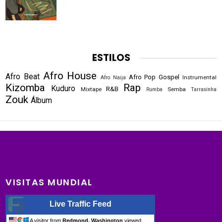
ESTILOS
Afro House
Afro Beat
Afro Pop
Gospel
Instrumental
Afro Naija
Kizomba
Rap
Kuduro
R&B
Mixtape
Semba
Rumba
Tarraxinha
Zouk
Álbum
VISITAS MUNDIAL
Live Traffic Feed
A visitor from
Redmond, Washington
viewed