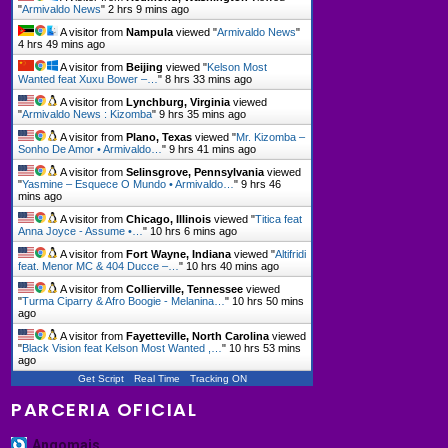
"
Armivaldo News
"
2 hrs 9 mins ago
A visitor from
Nampula
viewed "
Armivaldo News
"
4 hrs 49 mins ago
A visitor from
Beijing
viewed "
Kelson Most
Wanted feat Xuxu Bower –…
"
8 hrs 33 mins ago
A visitor from
Lynchburg, Virginia
viewed
"
Armivaldo News : Kizomba
"
9 hrs 35 mins ago
A visitor from
Plano, Texas
viewed "
Mr. Kizomba –
Sonho De Amor • Armivaldo…
"
9 hrs 41 mins ago
A visitor from
Selinsgrove, Pennsylvania
viewed
"
Yasmine – Esquece O Mundo • Armivaldo…
"
9 hrs 47
mins ago
A visitor from
Chicago, Illinois
viewed "
Titica feat
Anna Joyce - Assume •…
"
10 hrs 6 mins ago
A visitor from
Fort Wayne, Indiana
viewed "
Altifridi
feat. Menor MC & 404 Ducce –…
"
10 hrs 40 mins ago
A visitor from
Collierville, Tennessee
viewed
"
Turma Ciparry & Afro Boogie - Melanina…
"
10 hrs 50 mins
ago
A visitor from
Fayetteville, North Carolina
viewed
"
Black Vision feat Kelson Most Wanted ,…
"
10 hrs 53 mins
ago
Get Script
Real Time
Tracking ON
PARCERIA OFICIAL
Angomais