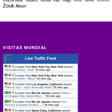
Kuduro
R&B
Mixtape
Semba
Rumba
Tarraxinha
Zouk
Álbum
VISITAS MUNDIAL
Live Traffic Feed
A visitor from
New York City, New York
viewed
"
Armivaldo News : Zouk
"
35 mins ago
A visitor from
New York City, New York
viewed
"
Armivaldo News : Álbum
"
35 mins ago
A visitor from
Los Angeles, California
viewed
"
Filho do Zua – Toye • Armivaldo News
"
35 mins ago
A visitor from
Rio De Janeiro
viewed "
A’Aires –
Um Rapper (feat. Kelson Most…
"
39 mins ago
A visitor from
Rio De Janeiro
viewed "
Icce
Struvura & Dj junior Scratch ,…
"
39 mins ago
A visitor from
Santa Clara, California
viewed