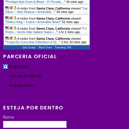
"
Prodígio feat Gson & Bispo - O Pecado…
"
44 mins ago
A visitor from
Santa Clara, California
viewed "
Jay
Oliver – Vem Relaxar • Armivaldo…
"
44 mins ago
A visitor from
Santa Clara, California
viewed
"
Delero King – Cobra • Armivaldo News
"
52 mins ago
A visitor from
Santa Clara, California
viewed "
C4
Pedro – Vocês Não Sabem Nada •…
"
1 hr 2 mins ago
A visitor from
Santa Clara, California
viewed
"
Tropa Do Cuca feat D’Benilson & Dj…
"
2 hrs 16 mins ago
Get Script
Real Time
Tracking ON
PARCERIA OFICIAL
Angomais
Samba SA Muzik
Granda Vibes
ESTEJA POR DENTRO
Nome