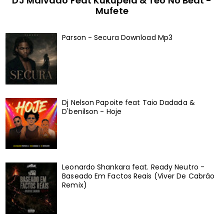
DJ Malvado Feat Kukupela & Teo No Beat -
Mufete
Parson - Secura Download Mp3
Dj Nelson Papoite feat Taio Dadada &
D'benilson - Hoje
Leonardo Shankara feat. Ready Neutro -
Baseado Em Factos Reais (Viver De Cabrão
Remix)