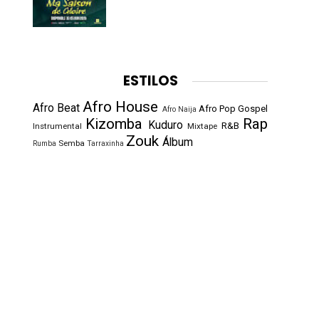
ESTILOS
Afro House
Afro Beat
Afro Pop
Gospel
Afro Naija
Kizomba
Rap
Kuduro
R&B
Instrumental
Mixtape
Zouk
Álbum
Semba
Rumba
Tarraxinha