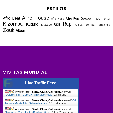
ESTILOS
Afro House
Afro Beat
Afro Pop
Gospel
Instrumental
Afro Naija
Kizomba
Rap
Kuduro
R&B
Mixtape
Semba
Rumba
Tarraxinha
Zouk
Álbum
VISITAS MUNDIAL
Live Traffic Feed
A visitor from
Santa Clara, California
viewed
"
Delero King – Cobra • Armivaldo News
"
1 min ago
A visitor from
Santa Clara, California
viewed "
C4
Pedro – Vocês Não Sabem Nada •…
"
11 mins ago
A visitor from
Santa Clara, California
viewed
"
Tropa Do Cuca feat D’Benilson & Dj…
"
1 hr 25 mins ago