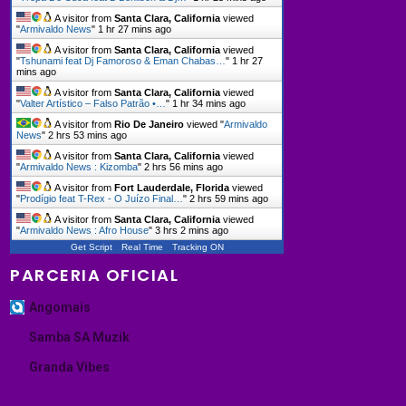
A visitor from
Santa Clara, California
viewed
"
Armivaldo News
"
1 hr 27 mins ago
A visitor from
Santa Clara, California
viewed
"
Tshunami feat Dj Famoroso & Eman Chabas…
"
1 hr 27
mins ago
A visitor from
Santa Clara, California
viewed
"
Valter Artístico – Falso Patrão •…
"
1 hr 34 mins ago
A visitor from
Rio De Janeiro
viewed "
Armivaldo
News
"
2 hrs 53 mins ago
A visitor from
Santa Clara, California
viewed
"
Armivaldo News : Kizomba
"
2 hrs 56 mins ago
A visitor from
Fort Lauderdale, Florida
viewed
"
Prodígio feat T-Rex - O Juízo Final…
"
2 hrs 59 mins ago
A visitor from
Santa Clara, California
viewed
"
Armivaldo News : Afro House
"
3 hrs 2 mins ago
Get Script
Real Time
Tracking ON
PARCERIA OFICIAL
Angomais
Samba SA Muzik
Granda Vibes