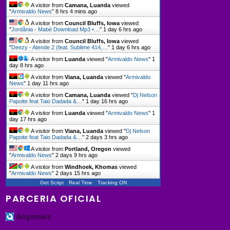
A visitor from
Camana, Luanda
viewed
"
Armivaldo News
"
8 hrs 4 mins ago
A visitor from
Council Bluffs, Iowa
viewed
"
Jordânia - Mabé Download Mp3 •…
"
1 day 6 hrs ago
A visitor from
Council Bluffs, Iowa
viewed
"
Deezy - Atende 2 (feat. Sublime 414,…
"
1 day 6 hrs ago
A visitor from
Luanda
viewed "
Armivaldo News
"
1
day 8 hrs ago
A visitor from
Viana, Luanda
viewed "
Armivaldo
News
"
1 day 11 hrs ago
A visitor from
Camana, Luanda
viewed "
Dj Nelson
Papoite feat Taio Dadada &…
"
1 day 16 hrs ago
A visitor from
Luanda
viewed "
Armivaldo News
"
1
day 17 hrs ago
A visitor from
Viana, Luanda
viewed "
Dj Nelson
Papoite feat Taio Dadada &…
"
2 days 3 hrs ago
A visitor from
Portland, Oregon
viewed
"
Armivaldo News
"
2 days 9 hrs ago
A visitor from
Windhoek, Khomas
viewed
"
Armivaldo News
"
2 days 15 hrs ago
Get Script
Real Time
Tracking ON
PARCERIA OFICIAL
Angomais