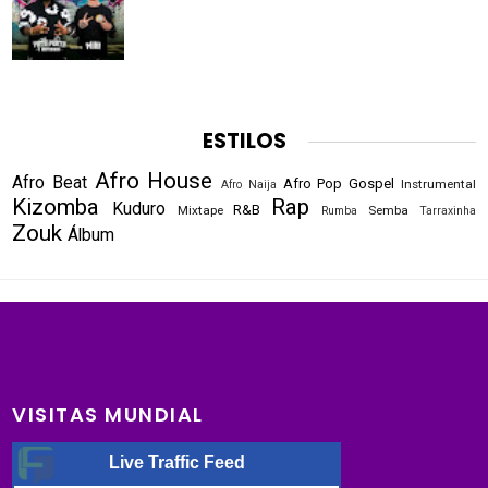
ESTILOS
Afro House
Afro Beat
Afro Pop
Gospel
Instrumental
Afro Naija
Kizomba
Rap
Kuduro
R&B
Mixtape
Semba
Rumba
Tarraxinha
Zouk
Álbum
VISITAS MUNDIAL
Live Traffic Feed