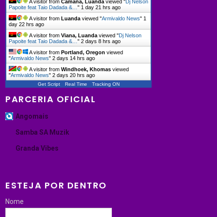
A visitor from
Camana, Luanda
viewed "
Dj Nelson
Papoite feat Taio Dadada &…
"
1 day 21 hrs ago
A visitor from
Luanda
viewed "
Armivaldo News
"
1
day 22 hrs ago
A visitor from
Viana, Luanda
viewed "
Dj Nelson
Papoite feat Taio Dadada &…
"
2 days 8 hrs ago
A visitor from
Portland, Oregon
viewed
"
Armivaldo News
"
2 days 14 hrs ago
A visitor from
Windhoek, Khomas
viewed
"
Armivaldo News
"
2 days 20 hrs ago
Get Script
Real Time
Tracking ON
PARCERIA OFICIAL
Angomais
Samba SA Muzik
Granda Vibes
ESTEJA POR DENTRO
Nome