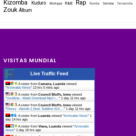
Kizomba
Rap
Kuduro
R&B
Mixtape
Semba
Rumba
Tarraxinha
Zouk
Álbum
VISITAS MUNDIAL
Live Traffic Feed
A visitor from
Camana, Luanda
viewed
"
Armivaldo News
"
13 hrs 5 mins ago
A visitor from
Council Bluffs, Iowa
viewed
"
Jordânia - Mabé Download Mp3 •…
"
1 day 11 hrs ago
A visitor from
Council Bluffs, Iowa
viewed
"
Deezy - Atende 2 (feat. Sublime 414,…
"
1 day 11 hrs ago
A visitor from
Luanda
viewed "
Armivaldo News
"
1
day 14 hrs ago
A visitor from
Viana, Luanda
viewed "
Armivaldo
News
"
1 day 16 hrs ago