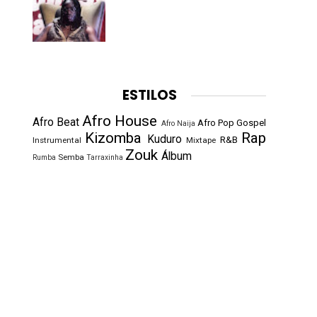
ESTILOS
Afro House
Afro Beat
Afro Pop
Gospel
Afro Naija
Kizomba
Rap
Kuduro
R&B
Instrumental
Mixtape
Zouk
Álbum
Semba
Rumba
Tarraxinha