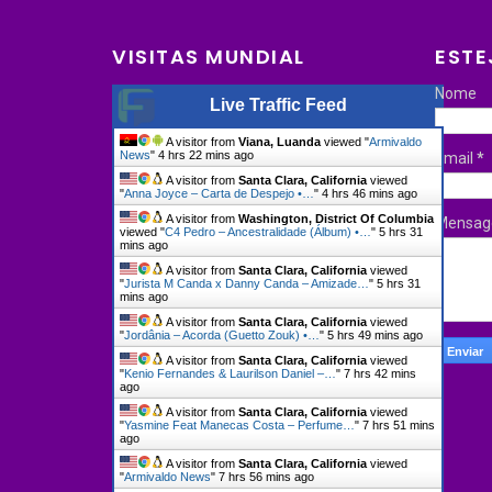
VISITAS MUNDIAL
ESTE
Nome
Live Traffic Feed
A visitor from
Viana, Luanda
viewed "
Armivaldo
News
"
4 hrs 22 mins ago
Email
*
A visitor from
Santa Clara, California
viewed
"
Anna Joyce – Carta de Despejo •…
"
4 hrs 46 mins ago
A visitor from
Washington, District Of Columbia
Mensa
viewed "
C4 Pedro – Ancestralidade (Álbum) •…
"
5 hrs 31
mins ago
A visitor from
Santa Clara, California
viewed
"
Jurista M Canda x Danny Canda – Amizade…
"
5 hrs 31
mins ago
A visitor from
Santa Clara, California
viewed
"
Jordânia – Acorda (Guetto Zouk) •…
"
5 hrs 49 mins ago
A visitor from
Santa Clara, California
viewed
"
Kenio Fernandes & Laurilson Daniel –…
"
7 hrs 42 mins
ago
A visitor from
Santa Clara, California
viewed
"
Yasmine Feat Manecas Costa – Perfume…
"
7 hrs 51 mins
ago
A visitor from
Santa Clara, California
viewed
"
Armivaldo News
"
7 hrs 56 mins ago