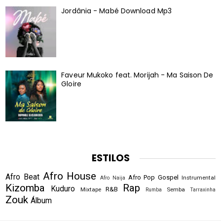
Jordânia - Mabé Download Mp3
Faveur Mukoko feat. Morijah - Ma Saison De
Gloire
ESTILOS
Afro House
Afro Beat
Afro Pop
Gospel
Instrumental
Afro Naija
Kizomba
Rap
Kuduro
R&B
Mixtape
Semba
Rumba
Tarraxinha
Zouk
Álbum