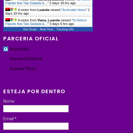
Papoite feat Taio Dadada &…
"
2 days 18 hrs ago
A visitor from
Luanda
viewed "
Armivaldo News
"
2
days 18 hrs ago
A visitor from
Viana, Luanda
viewed "
Dj Nelson
Papoite feat Taio Dadada &…
"
3 days 5 hrs ago
Get Script
Real Time
Tracking ON
PARCERIA OFICIAL
Angomais
Samba SA Muzik
Granda Vibes
ESTEJA POR DENTRO
Nome
Email
*