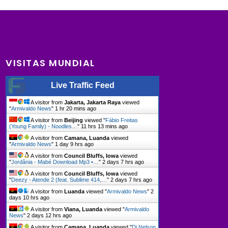
VISITAS MUNDIAL
Live Traffic Feed
A visitor from
Jakarta, Jakarta Raya
viewed
"
Armivaldo News
"
1 hr 20 mins ago
A visitor from
Beijing
viewed "
Fábio Freitas
(Young Family) - Noodles…
"
11 hrs 13 mins ago
A visitor from
Camana, Luanda
viewed
"
Armivaldo News
"
1 day 9 hrs ago
A visitor from
Council Bluffs, Iowa
viewed
"
Jordânia - Mabé Download Mp3 •…
"
2 days 7 hrs ago
A visitor from
Council Bluffs, Iowa
viewed
"
Deezy - Atende 2 (feat. Sublime 414,…
"
2 days 7 hrs ago
A visitor from
Luanda
viewed "
Armivaldo News
"
2
days 10 hrs ago
A visitor from
Viana, Luanda
viewed "
Armivaldo
News
"
2 days 12 hrs ago
A visitor from
Camana, Luanda
viewed "
Dj Nelson