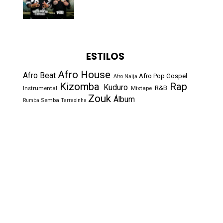
ESTILOS
Afro House
Afro Beat
Afro Pop
Gospel
Afro Naija
Kizomba
Rap
Kuduro
R&B
Instrumental
Mixtape
Zouk
Álbum
Semba
Rumba
Tarraxinha