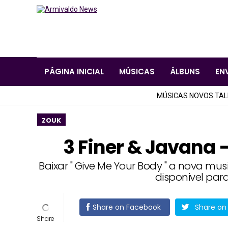
PÁGINA INICIAL
MÚSICAS
ÁLBUNS
EN
MÚSICAS NOVOS TA
ZOUK
3 Finer & Javana 
Baixar " Give Me Your Body " a nova mus
disponivel par
Share on Facebook
Share on 