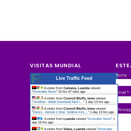
VISITAS MUNDIAL
ESTE
Nome
Live Traffic Feed
A visitor from
Camana, Luanda
viewed
"
Armivaldo News
"
15 hrs 47 mins ago
Email
*
A visitor from
Council Bluffs, Iowa
viewed
"
Jordânia - Mabé Download Mp3 •…
"
1 day 13 hrs ago
A visitor from
Council Bluffs, Iowa
viewed
Mensa
"
Deezy - Atende 2 (feat. Sublime 414,…
"
1 day 13 hrs ago
A visitor from
Luanda
viewed "
Armivaldo News
"
1
day 16 hrs ago
A visitor from
Viana, Luanda
viewed "
Armivaldo