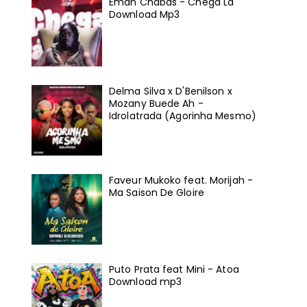
Eman Chabas - Chega Lá
Download Mp3
Delma Silva x D'Benilson x
Mozany Buede Ah -
Idrolatrada (Agorinha Mesmo)
Faveur Mukoko feat. Morijah -
Ma Saison De Gloire
Puto Prata feat Mini - Atoa
Download mp3