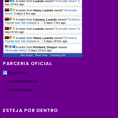
A visitor from
Luanda
viewed "
Armivaldo News
"
1
day 23 hrs ago
A visitor from
Viana, Luanda
viewed "
Armivaldo
News
"
2 days 2 hrs ago
A visitor from
Camana, Luanda
viewed "
Dj Nelson
Papoite feat Taio Dadada &…
"
2 days 7 hrs ago
A visitor from
Luanda
viewed "
Armivaldo News
"
2
days 8 hrs ago
A visitor from
Viana, Luanda
viewed "
Dj Nelson
Papoite feat Taio Dadada &…
"
2 days 18 hrs ago
A visitor from
Portland, Oregon
viewed
"
Armivaldo News
"
2 days 23 hrs ago
Get Script
Real Time
Tracking ON
PARCERIA OFICIAL
Angomais
Samba SA Muzik
Granda Vibes
ESTEJA POR DENTRO