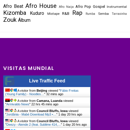
Afro House
Afro Beat
Afro Pop
Gospel
Instrumental
Afro Naija
Kizomba
Rap
Kuduro
R&B
Mixtape
Semba
Rumba
Tarraxinha
Zouk
Álbum
VISITAS MUNDIAL
Live Traffic Feed
A visitor from
Beijing
viewed "
Fábio Freitas
(Young Family) - Noodles…
"
32 mins ago
A visitor from
Camana, Luanda
viewed
"
Armivaldo News
"
22 hrs 45 mins ago
A visitor from
Council Bluffs, Iowa
viewed
"
Jordânia - Mabé Download Mp3 •…
"
1 day 20 hrs ago
A visitor from
Council Bluffs, Iowa
viewed
"
Deezy - Atende 2 (feat. Sublime 414,…
"
1 day 20 hrs ago