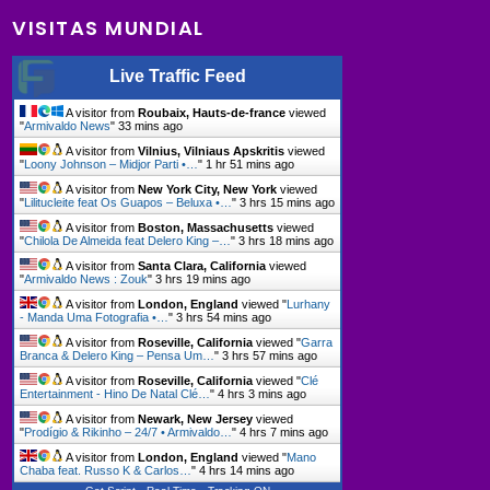
VISITAS MUNDIAL
Live Traffic Feed
A visitor from
Roubaix, Hauts-de-france
viewed
"
Armivaldo News
"
33 mins ago
A visitor from
Vilnius, Vilniaus Apskritis
viewed
"
Loony Johnson – Midjor Parti •…
"
1 hr 51 mins ago
A visitor from
New York City, New York
viewed
"
Lilitucleite feat Os Guapos – Beluxa •…
"
3 hrs 15 mins ago
A visitor from
Boston, Massachusetts
viewed
"
Chilola De Almeida feat Delero King –…
"
3 hrs 18 mins ago
A visitor from
Santa Clara, California
viewed
"
Armivaldo News : Zouk
"
3 hrs 19 mins ago
A visitor from
London, England
viewed "
Lurhany
- Manda Uma Fotografia •…
"
3 hrs 54 mins ago
A visitor from
Roseville, California
viewed "
Garra
Branca & Delero King – Pensa Um…
"
3 hrs 57 mins ago
A visitor from
Roseville, California
viewed "
Clé
Entertainment - Hino De Natal Clé…
"
4 hrs 3 mins ago
A visitor from
Newark, New Jersey
viewed
"
Prodígio & Rikinho – 24/7 • Armivaldo…
"
4 hrs 7 mins ago
A visitor from
London, England
viewed "
Mano
Chaba feat. Russo K & Carlos…
"
4 hrs 14 mins ago