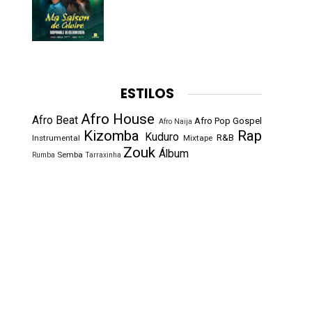
ESTILOS
Afro House
Afro Beat
Afro Pop
Gospel
Afro Naija
Kizomba
Rap
Kuduro
R&B
Instrumental
Mixtape
Zouk
Álbum
Semba
Rumba
Tarraxinha