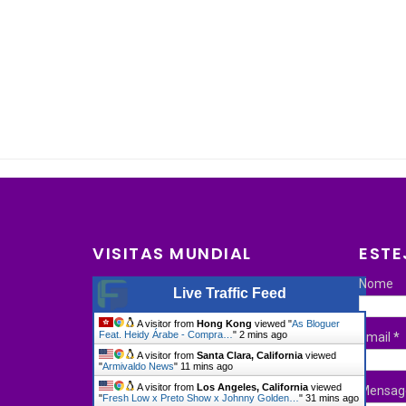
VISITAS MUNDIAL
ESTE
Nome
Live Traffic Feed
A visitor from
Hong Kong
viewed "
As Bloguer
Feat. Heidy Árabe - Compra…
"
2 mins ago
Email
*
A visitor from
Santa Clara, California
viewed
"
Armivaldo News
"
11 mins ago
A visitor from
Los Angeles, California
viewed
Mensa
"
Fresh Low x Preto Show x Johnny Golden…
"
31 mins ago