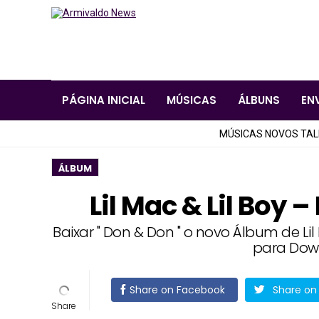
PÁGINA INICIAL
MÚSICAS
ÁLBUNS
EN
MÚSICAS NOVOS TA
ÁLBUM
Lil Mac & Lil Boy
Baixar " Don & Don " o novo Álbum de Lil
para Dow
Share on Facebook
Share on 