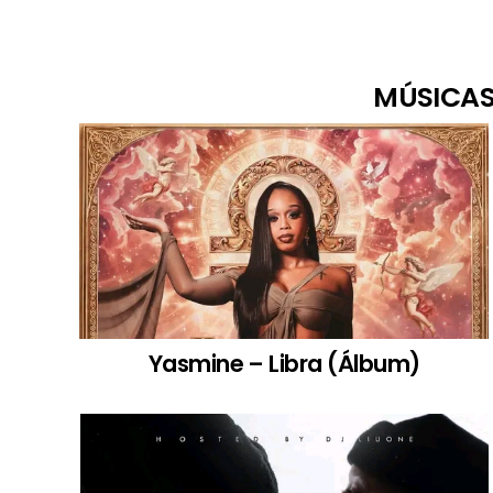
MÚSICAS
Yasmine – Libra (Álbum)