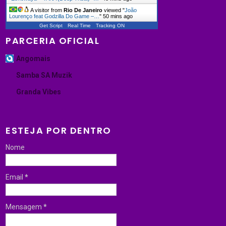
A visitor from
Rio De Janeiro
viewed "
João
Lourenço feat Godzilla Do Game –…
"
50 mins ago
Get Script
Real Time
Tracking ON
PARCERIA OFICIAL
Angomais
Samba SA Muzik
Granda Vibes
ESTEJA POR DENTRO
Nome
Email
*
Mensagem
*