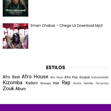
Eman Chabas - Chega Lá Download Mp3
ESTILOS
Afro House
Afro Beat
Afro Pop
Gospel
Instrumental
Afro Naija
Kizomba
Rap
Kuduro
R&B
Mixtape
Semba
Rumba
Tarraxinha
Zouk
Álbum