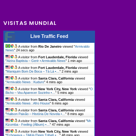
VISITAS MUNDIAL
Live Traffic Feed
A visitor from
Rio De Janeiro
viewed "
Armivaldo
News
"
24 secs ago
A visitor from
Fort Lauderdale, Florida
viewed
"
Alzira Baptista – Gerir • Armivaldo News
"
1 min ago
A visitor from
Fort Lauderdale, Florida
viewed
"
Maniquim Bom De Boca – Tá Lá •…
"
2 mins ago
A visitor from
Santa Clara, California
viewed
"
Armivaldo News : Kuduro
"
4 mins ago
A visitor from
New York City, New York
viewed "
O
Bicho – Vou Aparecer Sozinho •…
"
5 mins ago
A visitor from
Santa Clara, California
viewed
"
Armivaldo News : Afro House
"
6 mins ago
A visitor from
Santa Clara, California
viewed
"
Halison Paixão – História De Novela •…
"
8 mins ago
A visitor from
Santa Clara, California
viewed "
Mr.
Kizomba - Feeling (Álbum) •…
"
47 mins ago
A visitor from
New York City, New York
viewed
"
Echowaya – TAKA (Deep Tribal) •…
"
48 mins ago