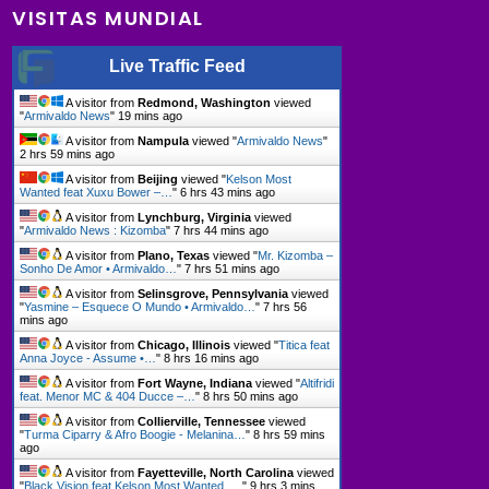
VISITAS MUNDIAL
Live Traffic Feed
A visitor from
Redmond, Washington
viewed
"
Armivaldo News
"
19 mins ago
A visitor from
Nampula
viewed "
Armivaldo News
"
2 hrs 59 mins ago
A visitor from
Beijing
viewed "
Kelson Most
Wanted feat Xuxu Bower –…
"
6 hrs 43 mins ago
A visitor from
Lynchburg, Virginia
viewed
"
Armivaldo News : Kizomba
"
7 hrs 44 mins ago
A visitor from
Plano, Texas
viewed "
Mr. Kizomba –
Sonho De Amor • Armivaldo…
"
7 hrs 51 mins ago
A visitor from
Selinsgrove, Pennsylvania
viewed
"
Yasmine – Esquece O Mundo • Armivaldo…
"
7 hrs 56
mins ago
A visitor from
Chicago, Illinois
viewed "
Titica feat
Anna Joyce - Assume •…
"
8 hrs 16 mins ago
A visitor from
Fort Wayne, Indiana
viewed "
Altifridi
feat. Menor MC & 404 Ducce –…
"
8 hrs 50 mins ago
A visitor from
Collierville, Tennessee
viewed
"
Turma Ciparry & Afro Boogie - Melanina…
"
8 hrs 59 mins
ago
A visitor from
Fayetteville, North Carolina
viewed
"
Black Vision feat Kelson Most Wanted ,…
"
9 hrs 3 mins