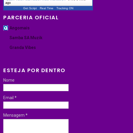
ago
Get Script
Real Time
Tracking ON
PARCERIA OFICIAL
Angomais
Samba SA Muzik
Granda Vibes
ESTEJA POR DENTRO
Nome
Email
*
Mensagem
*