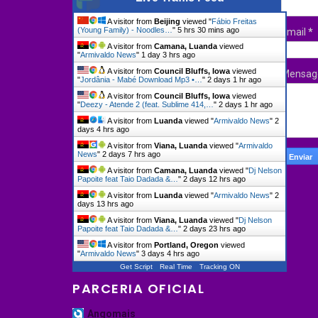
A visitor from
Beijing
viewed "
Fábio Freitas
(Young Family) - Noodles…
"
5 hrs 30 mins ago
Email
*
A visitor from
Camana, Luanda
viewed
"
Armivaldo News
"
1 day 3 hrs ago
A visitor from
Council Bluffs, Iowa
viewed
Mensa
"
Jordânia - Mabé Download Mp3 •…
"
2 days 1 hr ago
A visitor from
Council Bluffs, Iowa
viewed
"
Deezy - Atende 2 (feat. Sublime 414,…
"
2 days 1 hr ago
A visitor from
Luanda
viewed "
Armivaldo News
"
2
days 4 hrs ago
A visitor from
Viana, Luanda
viewed "
Armivaldo
News
"
2 days 7 hrs ago
A visitor from
Camana, Luanda
viewed "
Dj Nelson
Papoite feat Taio Dadada &…
"
2 days 12 hrs ago
A visitor from
Luanda
viewed "
Armivaldo News
"
2
days 13 hrs ago
A visitor from
Viana, Luanda
viewed "
Dj Nelson
Papoite feat Taio Dadada &…
"
2 days 23 hrs ago
A visitor from
Portland, Oregon
viewed
"
Armivaldo News
"
3 days 4 hrs ago
Get Script
Real Time
Tracking ON
PARCERIA OFICIAL
Angomais