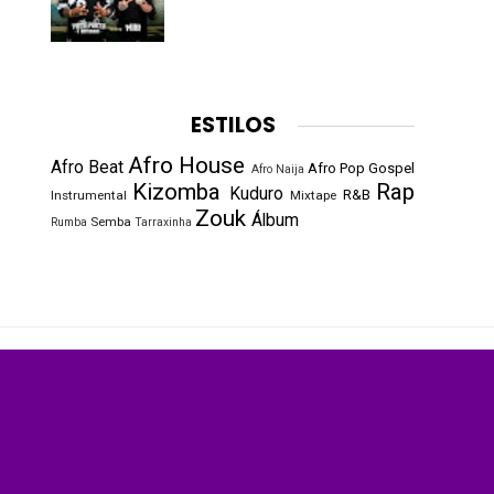
ESTILOS
Afro House
Afro Beat
Afro Pop
Gospel
Afro Naija
Kizomba
Rap
Kuduro
R&B
Instrumental
Mixtape
Zouk
Álbum
Semba
Rumba
Tarraxinha