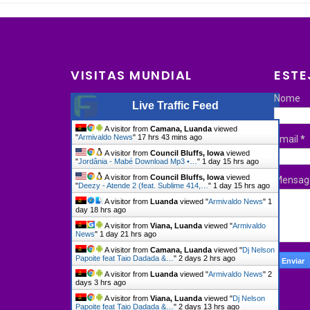
VISITAS MUNDIAL
ESTE
Nome
Live Traffic Feed
A visitor from
Camana, Luanda
viewed
"
Armivaldo News
"
17 hrs 43 mins ago
Email
*
A visitor from
Council Bluffs, Iowa
viewed
"
Jordânia - Mabé Download Mp3 •…
"
1 day 15 hrs ago
A visitor from
Council Bluffs, Iowa
viewed
Mensa
"
Deezy - Atende 2 (feat. Sublime 414,…
"
1 day 15 hrs ago
A visitor from
Luanda
viewed "
Armivaldo News
"
1
day 18 hrs ago
A visitor from
Viana, Luanda
viewed "
Armivaldo
News
"
1 day 21 hrs ago
A visitor from
Camana, Luanda
viewed "
Dj Nelson
Papoite feat Taio Dadada &…
"
2 days 2 hrs ago
A visitor from
Luanda
viewed "
Armivaldo News
"
2
days 3 hrs ago
A visitor from
Viana, Luanda
viewed "
Dj Nelson
Papoite feat Taio Dadada &…
"
2 days 13 hrs ago