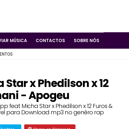
VIAR MÚSICA
CONTACTOS
SOBRE NÓS
LENTOS
Star x Phedilson x 12
nani - Apogeu
 feat Micha Star x Phedilson x 12 Furos &
ivel para Download mp3 no genêro rap