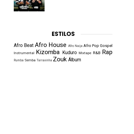
ESTILOS
Afro House
Afro Beat
Afro Pop
Gospel
Afro Naija
Kizomba
Rap
Kuduro
R&B
Instrumental
Mixtape
Zouk
Álbum
Semba
Rumba
Tarraxinha