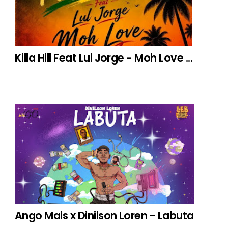
Killa Hill Feat Lul Jorge - Moh Love ...
Ango Mais x Dinilson Loren - Labuta