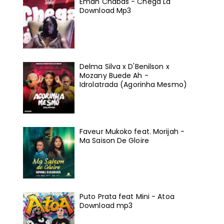
Eman Chabas - Chega Lá
Download Mp3
Delma Silva x D'Benilson x
Mozany Buede Ah -
Idrolatrada (Agorinha Mesmo)
Faveur Mukoko feat. Morijah -
Ma Saison De Gloire
Puto Prata feat Mini - Atoa
Download mp3