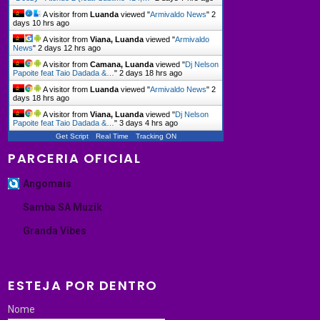
A visitor from
Luanda
viewed "
Armivaldo News
"
2
days 10 hrs ago
A visitor from
Viana, Luanda
viewed "
Armivaldo
News
"
2 days 12 hrs ago
A visitor from
Camana, Luanda
viewed "
Dj Nelson
Papoite feat Taio Dadada &…
"
2 days 18 hrs ago
A visitor from
Luanda
viewed "
Armivaldo News
"
2
days 18 hrs ago
A visitor from
Viana, Luanda
viewed "
Dj Nelson
Papoite feat Taio Dadada &…
"
3 days 4 hrs ago
Get Script
Real Time
Tracking ON
PARCERIA OFICIAL
Angomais
Samba SA Muzik
Granda Vibes
ESTEJA POR DENTRO
Nome