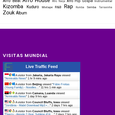
Afro House
Afro Beat
Afro Pop
Gospel
Instrumental
Afro Naija
Kizomba
Rap
Kuduro
R&B
Mixtape
Semba
Rumba
Tarraxinha
Zouk
Álbum
VISITAS MUNDIAL
Live Traffic Feed
A visitor from
Jakarta, Jakarta Raya
viewed
"
Armivaldo News
"
1 hr 9 mins ago
A visitor from
Beijing
viewed "
Fábio Freitas
(Young Family) - Noodles…
"
11 hrs 1 min ago
A visitor from
Camana, Luanda
viewed
"
Armivaldo News
"
1 day 9 hrs ago
A visitor from
Council Bluffs, Iowa
viewed
"
Jordânia - Mabé Download Mp3 •…
"
2 days 7 hrs ago
A visitor from
Council Bluffs, Iowa
viewed
"
Deezy - Atende 2 (feat. Sublime 414,…
"
2 days 7 hrs ago