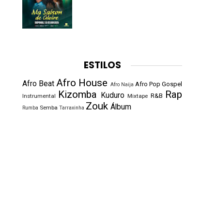
ESTILOS
Afro House
Afro Beat
Afro Pop
Gospel
Afro Naija
Kizomba
Rap
Kuduro
R&B
Instrumental
Mixtape
Zouk
Álbum
Semba
Rumba
Tarraxinha