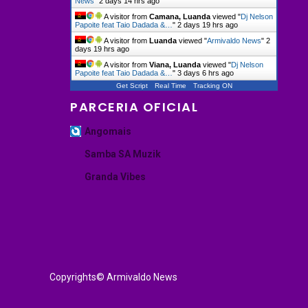
News
"
2 days 14 hrs ago
A visitor from
Camana, Luanda
viewed "
Dj Nelson
Papoite feat Taio Dadada &…
"
2 days 19 hrs ago
A visitor from
Luanda
viewed "
Armivaldo News
"
2
days 19 hrs ago
A visitor from
Viana, Luanda
viewed "
Dj Nelson
Papoite feat Taio Dadada &…
"
3 days 6 hrs ago
Get Script
Real Time
Tracking ON
PARCERIA OFICIAL
Angomais
Samba SA Muzik
Granda Vibes
Copyrights© Armivaldo News