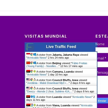
VISITAS MUNDIAL
ESTE
Nome
Live Traffic Feed
A visitor from
Jakarta, Jakarta Raya
viewed
"
Armivaldo News
"
2 hrs 24 mins ago
Email
*
A visitor from
Beijing
viewed "
Fábio Freitas
(Young Family) - Noodles…
"
12 hrs 17 mins ago
A visitor from
Camana, Luanda
viewed
Mensa
"
Armivaldo News
"
1 day 10 hrs ago
A visitor from
Council Bluffs, Iowa
viewed
"
Jordânia - Mabé Download Mp3 •…
"
2 days 8 hrs ago
A visitor from
Council Bluffs, Iowa
viewed
"
Deezy - Atende 2 (feat. Sublime 414,…
"
2 days 8 hrs ago
A visitor from
Luanda
viewed "
Armivaldo News
"
2
days 11 hrs ago
A visitor from
Viana, Luanda
viewed "
Armivaldo