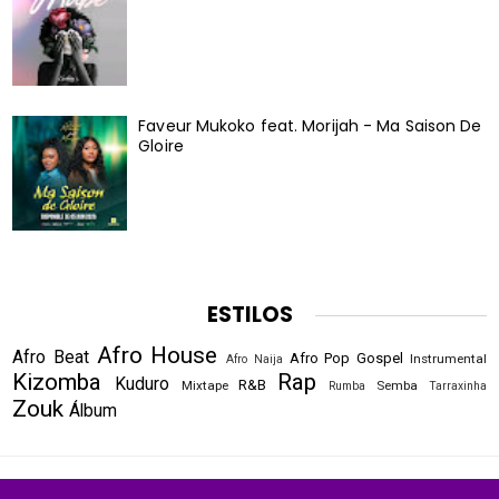
Faveur Mukoko feat. Morijah - Ma Saison De
Gloire
ESTILOS
Afro House
Afro Beat
Afro Pop
Gospel
Instrumental
Afro Naija
Kizomba
Rap
Kuduro
R&B
Mixtape
Semba
Rumba
Tarraxinha
Zouk
Álbum