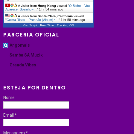
A visitor from
Hong Kong
viewed "
O Bicho – Vou
Aparecer Sozinho •…
"
1 hr 54 mins ago
A visitor from
Santa Clara, California
viewed
"
Celma Ribas – Pressão (Álbum) •…
"
1 hr 58 mins ago
Get Script
Real Time
Tracking ON
PARCERIA OFICIAL
Angomais
Samba SA Muzik
Granda Vibes
ESTEJA POR DENTRO
Nome
Email
*
Mensagem
*