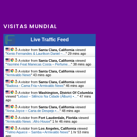
VISITAS MUNDIAL
Live Traffic Feed
A visitor from
Santa Clara, California
viewed
"
Kenio Fernandes & Laurilson Daniel –…
"
29 mins ago
A visitor from
Santa Clara, California
viewed
"
Yasmine Feat Manecas Costa – Perfume…
"
38 mins ago
A visitor from
Santa Clara, California
viewed
"
Armivaldo News
"
43 mins ago
A visitor from
Santa Clara, California
viewed
"
Badoxa - Cama Fria • Armivaldo News
"
46 mins ago
A visitor from
Washington, District Of Columbia
viewed "
Lebasi – Silêncio Na Cidade (Álbum) •…
"
47 mins
ago
A visitor from
Santa Clara, California
viewed
"
Anna Joyce – Carta de Despejo •…
"
48 mins ago
A visitor from
Fort Lauderdale, Florida
viewed
"
Armivaldo News : Afro House
"
1 hr 46 mins ago
A visitor from
Los Angeles, California
viewed
"
Telmo Aquece – Samba • Armivaldo News
"
1 hr 53 mins
ago