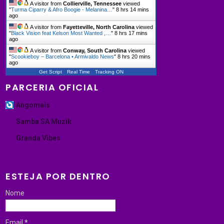
A visitor from
Collierville, Tennessee
viewed
"
Turma Ciparry & Afro Boogie - Melanina…
"
8 hrs 14 mins
ago
A visitor from
Fayetteville, North Carolina
viewed
"
Black Vision feat Kelson Most Wanted ,…
"
8 hrs 17 mins
ago
A visitor from
Conway, South Carolina
viewed
"
Scookieboy – Barcelona • Armivaldo News
"
8 hrs 20 mins
ago
Get Script
Real Time
Tracking ON
PARCERIA OFICIAL
Angomais
Samba SA Muzik
Granda Vibes
ESTEJA POR DENTRO
Nome
Email
*