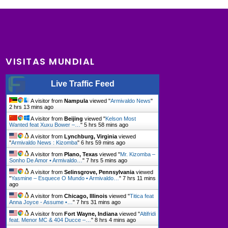
VISITAS MUNDIAL
Live Traffic Feed
A visitor from
Nampula
viewed "
Armivaldo News
"
2 hrs 13 mins ago
A visitor from
Beijing
viewed "
Kelson Most
Wanted feat Xuxu Bower –…
"
5 hrs 58 mins ago
A visitor from
Lynchburg, Virginia
viewed
"
Armivaldo News : Kizomba
"
6 hrs 59 mins ago
A visitor from
Plano, Texas
viewed "
Mr. Kizomba –
Sonho De Amor • Armivaldo…
"
7 hrs 5 mins ago
A visitor from
Selinsgrove, Pennsylvania
viewed
"
Yasmine – Esquece O Mundo • Armivaldo…
"
7 hrs 11 mins
ago
A visitor from
Chicago, Illinois
viewed "
Titica feat
Anna Joyce - Assume •…
"
7 hrs 31 mins ago
A visitor from
Fort Wayne, Indiana
viewed "
Altifridi
feat. Menor MC & 404 Ducce –…
"
8 hrs 4 mins ago