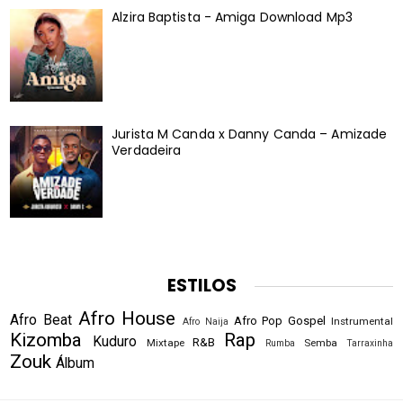
Alzira Baptista - Amiga Download Mp3
Jurista M Canda x Danny Canda – Amizade
Verdadeira
ESTILOS
Afro House
Afro Beat
Afro Pop
Gospel
Instrumental
Afro Naija
Kizomba
Rap
Kuduro
R&B
Mixtape
Semba
Rumba
Tarraxinha
Zouk
Álbum