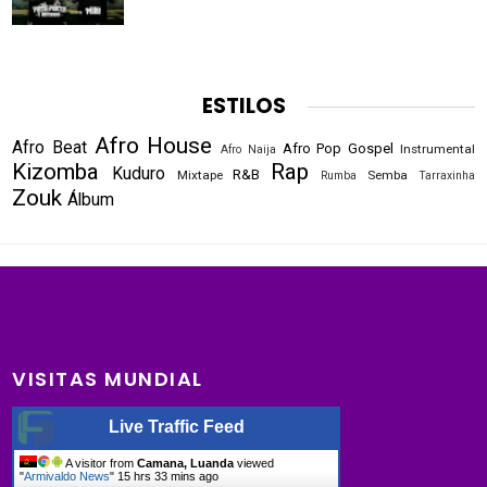
ESTILOS
Afro House
Afro Beat
Afro Pop
Gospel
Instrumental
Afro Naija
Kizomba
Rap
Kuduro
R&B
Mixtape
Semba
Rumba
Tarraxinha
Zouk
Álbum
VISITAS MUNDIAL
Live Traffic Feed
A visitor from
Camana, Luanda
viewed
"
Armivaldo News
"
15 hrs 33 mins ago