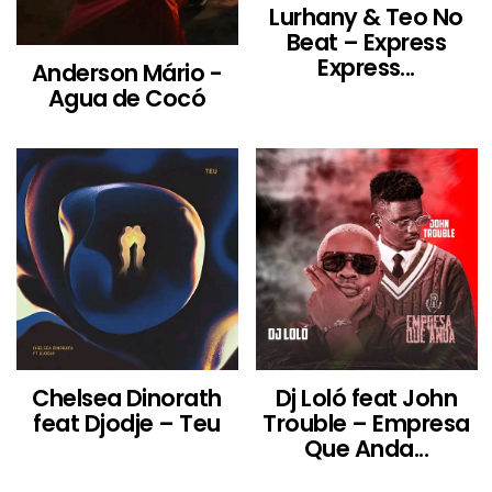
Lurhany & Teo No
Beat – Express
Express...
Anderson Mário -
Agua de Cocó
Chelsea Dinorath
Dj Loló feat John
feat Djodje – Teu
Trouble – Empresa
Que Anda...