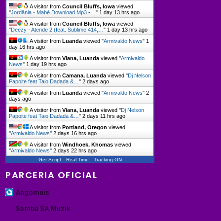
A visitor from
Council Bluffs, Iowa
viewed
"
Jordânia - Mabé Download Mp3 •…
"
1 day 13 hrs ago
A visitor from
Council Bluffs, Iowa
viewed
"
Deezy - Atende 2 (feat. Sublime 414,…
"
1 day 13 hrs ago
A visitor from
Luanda
viewed "
Armivaldo News
"
1
day 16 hrs ago
A visitor from
Viana, Luanda
viewed "
Armivaldo
News
"
1 day 19 hrs ago
A visitor from
Camana, Luanda
viewed "
Dj Nelson
Papoite feat Taio Dadada &…
"
2 days ago
A visitor from
Luanda
viewed "
Armivaldo News
"
2
days ago
A visitor from
Viana, Luanda
viewed "
Dj Nelson
Papoite feat Taio Dadada &…
"
2 days 11 hrs ago
A visitor from
Portland, Oregon
viewed
"
Armivaldo News
"
2 days 16 hrs ago
A visitor from
Windhoek, Khomas
viewed
"
Armivaldo News
"
2 days 22 hrs ago
Get Script
Real Time
Tracking ON
PARCERIA OFICIAL
Angomais
Samba SA Muzik