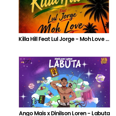
Killa Hill Feat Lul Jorge - Moh Love ...
Ango Mais x Dinilson Loren - Labuta