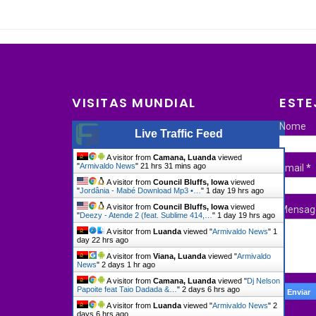
VISITAS MUNDIAL
ESTE
Nome
Live Traffic Feed
A visitor from
Camana, Luanda
viewed
"
Armivaldo News
"
21 hrs 31 mins ago
Email
*
A visitor from
Council Bluffs, Iowa
viewed
"
Jordânia - Mabé Download Mp3 •…
"
1 day 19 hrs ago
A visitor from
Council Bluffs, Iowa
viewed
Mensa
"
Deezy - Atende 2 (feat. Sublime 414,…
"
1 day 19 hrs ago
A visitor from
Luanda
viewed "
Armivaldo News
"
1
day 22 hrs ago
A visitor from
Viana, Luanda
viewed "
Armivaldo
News
"
2 days 1 hr ago
A visitor from
Camana, Luanda
viewed "
Dj Nelson
Papoite feat Taio Dadada &…
"
2 days 6 hrs ago
A visitor from
Luanda
viewed "
Armivaldo News
"
2
days 6 hrs ago