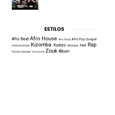
ESTILOS
Afro House
Afro Beat
Afro Pop
Gospel
Afro Naija
Kizomba
Rap
Kuduro
R&B
Instrumental
Mixtape
Zouk
Álbum
Semba
Rumba
Tarraxinha