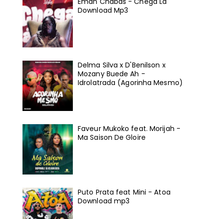
Eman Chabas - Chega Lá
Download Mp3
Delma Silva x D'Benilson x
Mozany Buede Ah -
Idrolatrada (Agorinha Mesmo)
Faveur Mukoko feat. Morijah -
Ma Saison De Gloire
Puto Prata feat Mini - Atoa
Download mp3