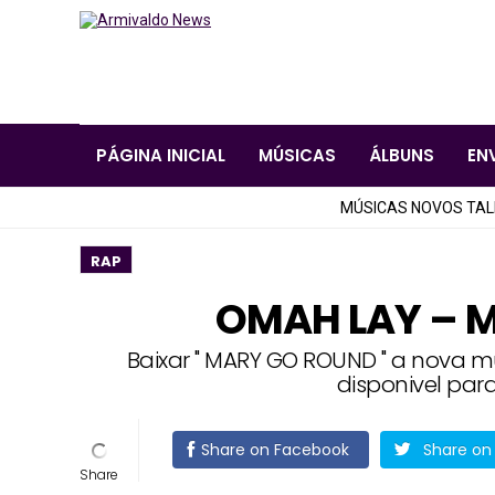
PÁGINA INICIAL
MÚSICAS
ÁLBUNS
EN
MÚSICAS NOVOS TA
RAP
OMAH LAY – 
Baixar " MARY GO ROUND " a nova m
disponivel par
Share on Facebook
Share on 