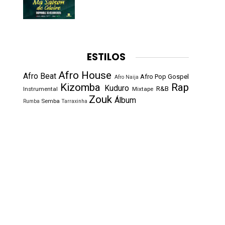
ESTILOS
Afro House
Afro Beat
Afro Pop
Gospel
Afro Naija
Kizomba
Rap
Kuduro
R&B
Instrumental
Mixtape
Zouk
Álbum
Semba
Rumba
Tarraxinha