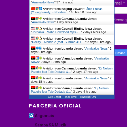
"
Armivaldo News
"
37 mins ago
Email
*
A visitor from
Beijing
viewed "
Fábio Freitas
(Young Family) - Noodles…
"
10 hrs 30 mins ago
A visitor from
Camana, Luanda
viewed
Mensa
"
Armivaldo News
"
1 day 8 hrs ago
A visitor from
Council Bluffs, Iowa
viewed
"
Jordânia - Mabé Download Mp3 •…
"
2 days 6 hrs ago
A visitor from
Council Bluffs, Iowa
viewed
"
Deezy - Atende 2 (feat. Sublime 414,…
"
2 days 6 hrs ago
A visitor from
Luanda
viewed "
Armivaldo News
"
2
days 9 hrs ago
A visitor from
Viana, Luanda
viewed "
Armivaldo
News
"
2 days 12 hrs ago
A visitor from
Camana, Luanda
viewed "
Dj Nelson
Papoite feat Taio Dadada &…
"
2 days 17 hrs ago
A visitor from
Luanda
viewed "
Armivaldo News
"
2
days 18 hrs ago
A visitor from
Viana, Luanda
viewed "
Dj Nelson
Papoite feat Taio Dadada &…
"
3 days 4 hrs ago
Get Script
Real Time
Tracking ON
PARCERIA OFICIAL
Angomais
Samba SA Muzik