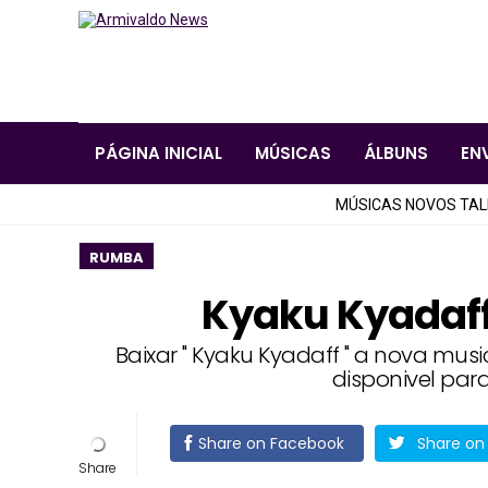
PÁGINA INICIAL
MÚSICAS
ÁLBUNS
EN
MÚSICAS NOVOS TA
RUMBA
Kyaku Kyadaff
Baixar " Kyaku Kyadaff " a nova mus
disponivel par
Share on Facebook
Share on 