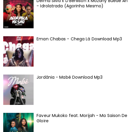
Delma Silva x D'Benilson x Mozany Buede Ah
- Idrolatrada (Agorinha Mesmo)
Eman Chabas - Chega Lá Download Mp3
Jordânia - Mabé Download Mp3
Faveur Mukoko feat. Morijah - Ma Saison De
Gloire