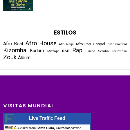
ESTILOS
Afro House
Afro Beat
Afro Pop
Gospel
Instrumental
Afro Naija
Kizomba
Rap
Kuduro
R&B
Mixtape
Semba
Rumba
Tarraxinha
Zouk
Álbum
VISITAS MUNDIAL
Live Traffic Feed
A visitor from
Santa Clara, California
viewed