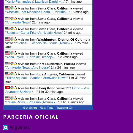
"
Kenio Fernandes & Laurilson Daniel –…
"
7 mins ago
A visitor from
Santa Clara, California
viewed
"
Yasmine Feat Manecas Costa – Perfume…
"
16 mins ago
A visitor from
Santa Clara, California
viewed
"
Armivaldo News
"
21 mins ago
A visitor from
Santa Clara, California
viewed
"
Badoxa - Cama Fria • Armivaldo News
"
24 mins ago
A visitor from
Washington, District Of Columbia
viewed "
Lebasi – Silêncio Na Cidade (Álbum) •…
"
25 mins
ago
A visitor from
Santa Clara, California
viewed
"
Anna Joyce – Carta de Despejo •…
"
26 mins ago
A visitor from
Fort Lauderdale, Florida
viewed
"
Armivaldo News : Afro House
"
1 hr 24 mins ago
A visitor from
Los Angeles, California
viewed
"
Telmo Aquece – Samba • Armivaldo News
"
1 hr 31 mins
ago
A visitor from
Hong Kong
viewed "
O Bicho – Vou
Aparecer Sozinho •…
"
1 hr 32 mins ago
A visitor from
Santa Clara, California
viewed
"
Celma Ribas – Pressão (Álbum) •…
"
1 hr 36 mins ago
Get Script
Real Time
Tracking ON
PARCERIA OFICIAL
Angomais