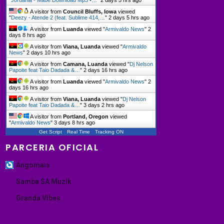
"
Jordânia - Mabé Download Mp3 •…
"
2 days 5 hrs ago
A visitor from
Council Bluffs, Iowa
viewed
"
Deezy - Atende 2 (feat. Sublime 414,…
"
2 days 5 hrs ago
A visitor from
Luanda
viewed "
Armivaldo News
"
2
days 8 hrs ago
A visitor from
Viana, Luanda
viewed "
Armivaldo
News
"
2 days 10 hrs ago
A visitor from
Camana, Luanda
viewed "
Dj Nelson
Papoite feat Taio Dadada &…
"
2 days 16 hrs ago
A visitor from
Luanda
viewed "
Armivaldo News
"
2
days 16 hrs ago
A visitor from
Viana, Luanda
viewed "
Dj Nelson
Papoite feat Taio Dadada &…
"
3 days 2 hrs ago
A visitor from
Portland, Oregon
viewed
"
Armivaldo News
"
3 days 8 hrs ago
Get Script
Real Time
Tracking ON
PARCERIA OFICIAL
Angomais
Samba SA Muzik
Granda Vibes