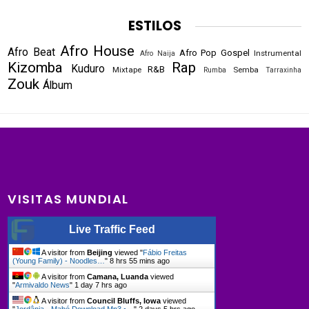
ESTILOS
Afro House
Afro Beat
Afro Pop
Gospel
Instrumental
Afro Naija
Kizomba
Rap
Kuduro
R&B
Mixtape
Semba
Rumba
Tarraxinha
Zouk
Álbum
VISITAS MUNDIAL
Live Traffic Feed
A visitor from
Beijing
viewed "
Fábio Freitas
(Young Family) - Noodles…
"
8 hrs 55 mins ago
A visitor from
Camana, Luanda
viewed
"
Armivaldo News
"
1 day 7 hrs ago
A visitor from
Council Bluffs, Iowa
viewed