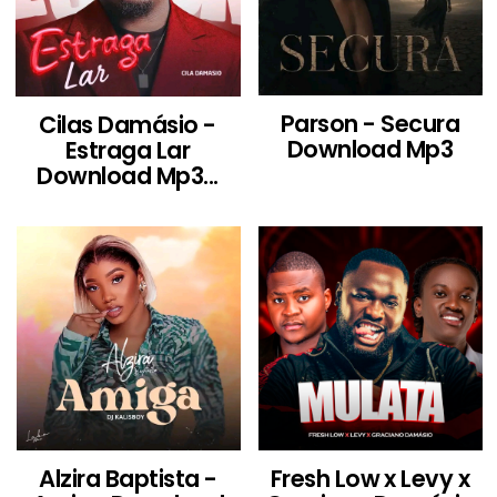
Parson - Secura
Cilas Damásio -
Download Mp3
Estraga Lar
Download Mp3...
Alzira Baptista -
Fresh Low x Levy x