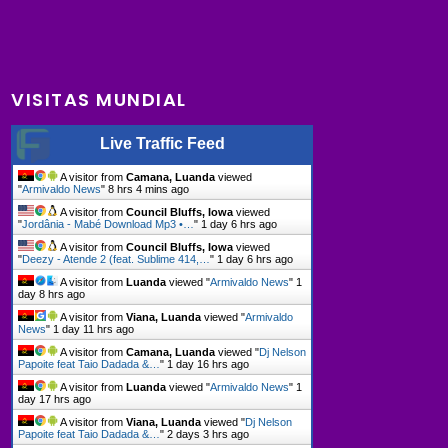
VISITAS MUNDIAL
Live Traffic Feed
A visitor from
Camana, Luanda
viewed
"
Armivaldo News
"
8 hrs 4 mins ago
A visitor from
Council Bluffs, Iowa
viewed
"
Jordânia - Mabé Download Mp3 •…
"
1 day 6 hrs ago
A visitor from
Council Bluffs, Iowa
viewed
"
Deezy - Atende 2 (feat. Sublime 414,…
"
1 day 6 hrs ago
A visitor from
Luanda
viewed "
Armivaldo News
"
1
day 8 hrs ago
A visitor from
Viana, Luanda
viewed "
Armivaldo
News
"
1 day 11 hrs ago
A visitor from
Camana, Luanda
viewed "
Dj Nelson
Papoite feat Taio Dadada &…
"
1 day 16 hrs ago
A visitor from
Luanda
viewed "
Armivaldo News
"
1
day 17 hrs ago
A visitor from
Viana, Luanda
viewed "
Dj Nelson
Papoite feat Taio Dadada &…
"
2 days 3 hrs ago