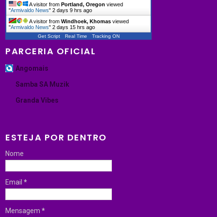
A visitor from
Portland, Oregon
viewed
"
Armivaldo News
"
2 days 9 hrs ago
A visitor from
Windhoek, Khomas
viewed
"
Armivaldo News
"
2 days 15 hrs ago
Get Script
Real Time
Tracking ON
PARCERIA OFICIAL
Angomais
Samba SA Muzik
Granda Vibes
ESTEJA POR DENTRO
Nome
Email
*
Mensagem
*