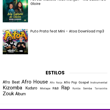
Gloire
Puto Prata feat Mini - Atoa Download mp3
ESTILOS
Afro House
Afro Beat
Afro Pop
Gospel
Instrumental
Afro Naija
Kizomba
Rap
Kuduro
R&B
Mixtape
Semba
Rumba
Tarraxinha
Zouk
Álbum