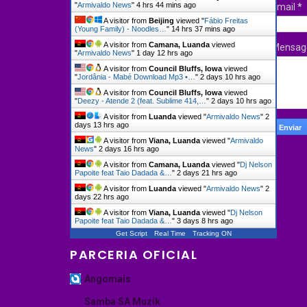
"
Armivaldo News
"
4 hrs 44 mins ago
Email
*
A visitor from
Beijing
viewed "
Fábio Freitas
(Young Family) - Noodles…
"
14 hrs 37 mins ago
A visitor from
Camana, Luanda
viewed
Mensa
"
Armivaldo News
"
1 day 12 hrs ago
A visitor from
Council Bluffs, Iowa
viewed
"
Jordânia - Mabé Download Mp3 •…
"
2 days 10 hrs ago
A visitor from
Council Bluffs, Iowa
viewed
"
Deezy - Atende 2 (feat. Sublime 414,…
"
2 days 10 hrs ago
A visitor from
Luanda
viewed "
Armivaldo News
"
2
days 13 hrs ago
A visitor from
Viana, Luanda
viewed "
Armivaldo
News
"
2 days 16 hrs ago
A visitor from
Camana, Luanda
viewed "
Dj Nelson
Papoite feat Taio Dadada &…
"
2 days 21 hrs ago
A visitor from
Luanda
viewed "
Armivaldo News
"
2
days 22 hrs ago
A visitor from
Viana, Luanda
viewed "
Dj Nelson
Papoite feat Taio Dadada &…
"
3 days 8 hrs ago
Get Script
Real Time
Tracking ON
PARCERIA OFICIAL
Angomais
Samba SA Muzik