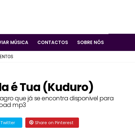
VIAR MÚSICA
CONTACTOS
SOBRE NÓS
LENTOS
ida é Tua (Kuduro)
Magro que já se encontra disponivel para
oad mp3
Twitter
Share on Pinterest