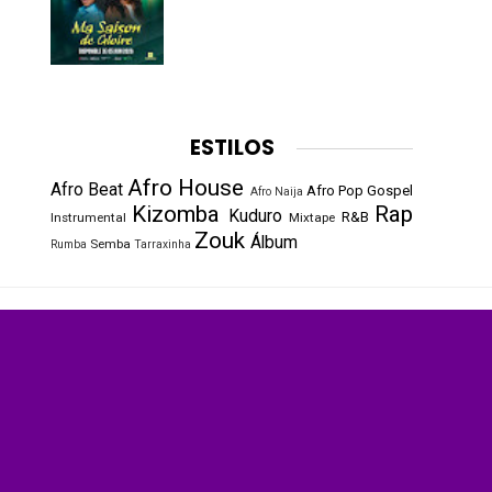
ESTILOS
Afro House
Afro Beat
Afro Pop
Gospel
Afro Naija
Kizomba
Rap
Kuduro
R&B
Instrumental
Mixtape
Zouk
Álbum
Semba
Rumba
Tarraxinha