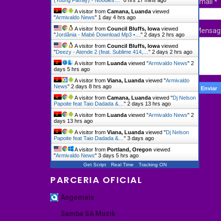
Email
*
A visitor from
Camana, Luanda
viewed
"
Armivaldo News
"
1 day 4 hrs ago
A visitor from
Council Bluffs, Iowa
viewed
Mensa
"
Jordânia - Mabé Download Mp3 •…
"
2 days 2 hrs ago
A visitor from
Council Bluffs, Iowa
viewed
"
Deezy - Atende 2 (feat. Sublime 414,…
"
2 days 2 hrs ago
A visitor from
Luanda
viewed "
Armivaldo News
"
2
days 5 hrs ago
A visitor from
Viana, Luanda
viewed "
Armivaldo
News
"
2 days 8 hrs ago
A visitor from
Camana, Luanda
viewed "
Dj Nelson
Papoite feat Taio Dadada &…
"
2 days 13 hrs ago
A visitor from
Luanda
viewed "
Armivaldo News
"
2
days 13 hrs ago
A visitor from
Viana, Luanda
viewed "
Dj Nelson
Papoite feat Taio Dadada &…
"
3 days ago
A visitor from
Portland, Oregon
viewed
"
Armivaldo News
"
3 days 5 hrs ago
Get Script
Real Time
Tracking ON
PARCERIA OFICIAL
Angomais
Samba SA Muzik