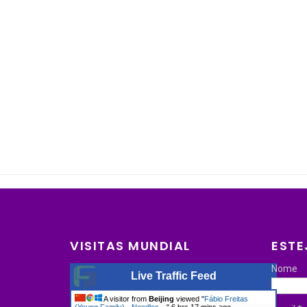
VISITAS MUNDIAL
ESTE
Nome
Live Traffic Feed
A visitor from
Beijing
viewed "
Fábio Freitas
(Young Family) - Noodles…
"
6 hrs 17 mins ago