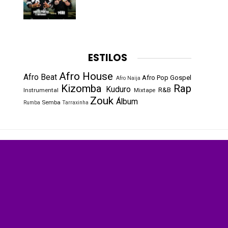
ESTILOS
Afro House
Afro Beat
Afro Pop
Gospel
Afro Naija
Kizomba
Rap
Kuduro
R&B
Instrumental
Mixtape
Zouk
Álbum
Semba
Rumba
Tarraxinha