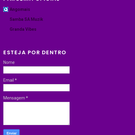
Angomais
Samba SA Muzik
Granda Vibes
ESTEJA POR DENTRO
Nome
Email
*
Mensagem
*