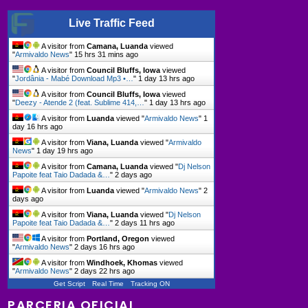
Live Traffic Feed
A visitor from
Camana, Luanda
viewed
"
Armivaldo News
"
15 hrs 31 mins ago
A visitor from
Council Bluffs, Iowa
viewed
"
Jordânia - Mabé Download Mp3 •…
"
1 day 13 hrs ago
A visitor from
Council Bluffs, Iowa
viewed
"
Deezy - Atende 2 (feat. Sublime 414,…
"
1 day 13 hrs ago
A visitor from
Luanda
viewed "
Armivaldo News
"
1
day 16 hrs ago
A visitor from
Viana, Luanda
viewed "
Armivaldo
News
"
1 day 19 hrs ago
A visitor from
Camana, Luanda
viewed "
Dj Nelson
Papoite feat Taio Dadada &…
"
2 days ago
A visitor from
Luanda
viewed "
Armivaldo News
"
2
days ago
A visitor from
Viana, Luanda
viewed "
Dj Nelson
Papoite feat Taio Dadada &…
"
2 days 11 hrs ago
A visitor from
Portland, Oregon
viewed
"
Armivaldo News
"
2 days 16 hrs ago
A visitor from
Windhoek, Khomas
viewed
"
Armivaldo News
"
2 days 22 hrs ago
Get Script
Real Time
Tracking ON
PARCERIA OFICIAL