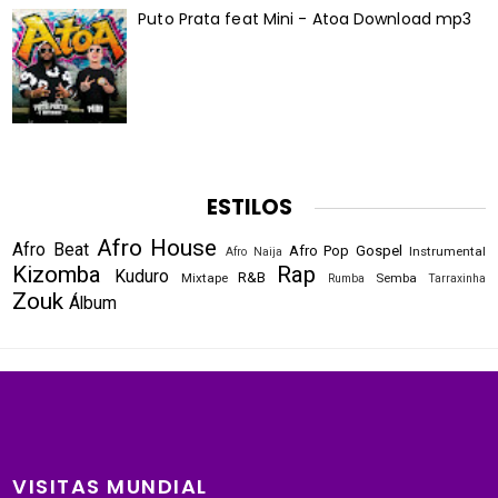
Puto Prata feat Mini - Atoa Download mp3
ESTILOS
Afro House
Afro Beat
Afro Pop
Gospel
Instrumental
Afro Naija
Kizomba
Rap
Kuduro
R&B
Mixtape
Semba
Rumba
Tarraxinha
Zouk
Álbum
VISITAS MUNDIAL