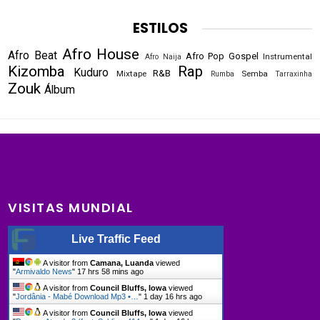
ESTILOS
Afro House
Afro Beat
Afro Pop
Gospel
Instrumental
Afro Naija
Kizomba
Rap
Kuduro
R&B
Mixtape
Semba
Rumba
Tarraxinha
Zouk
Álbum
VISITAS MUNDIAL
Live Traffic Feed
A visitor from
Camana, Luanda
viewed
"
Armivaldo News
"
17 hrs 58 mins ago
A visitor from
Council Bluffs, Iowa
viewed
"
Jordânia - Mabé Download Mp3 •…
"
1 day 16 hrs ago
A visitor from
Council Bluffs, Iowa
viewed