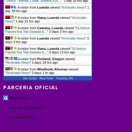
"
Deezy - Atende 2 (feat. Sublime 414,…
"
1 day 16 hrs ago
A visitor from
Luanda
viewed "
Armivaldo News
"
1
day 18 hrs ago
A visitor from
Viana, Luanda
viewed "
Armivaldo
News
"
1 day 21 hrs ago
A visitor from
Camana, Luanda
viewed "
Dj Nelson
Papoite feat Taio Dadada &…
"
2 days 2 hrs ago
A visitor from
Luanda
viewed "
Armivaldo News
"
2
days 3 hrs ago
A visitor from
Viana, Luanda
viewed "
Dj Nelson
Papoite feat Taio Dadada &…
"
2 days 13 hrs ago
A visitor from
Portland, Oregon
viewed
"
Armivaldo News
"
2 days 19 hrs ago
A visitor from
Windhoek, Khomas
viewed
"
Armivaldo News
"
3 days 1 hr ago
Get Script
Real Time
Tracking ON
PARCERIA OFICIAL
Angomais
Samba SA Muzik
Granda Vibes