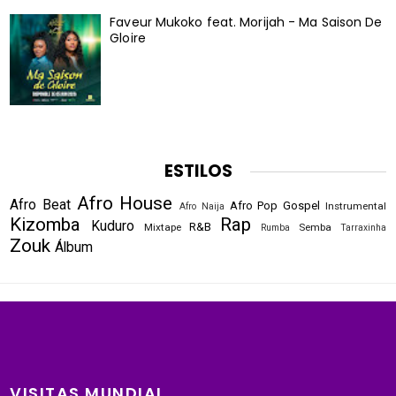
Faveur Mukoko feat. Morijah - Ma Saison De
Gloire
ESTILOS
Afro House
Afro Beat
Afro Pop
Gospel
Instrumental
Afro Naija
Kizomba
Rap
Kuduro
R&B
Mixtape
Semba
Rumba
Tarraxinha
Zouk
Álbum
VISITAS MUNDIAL