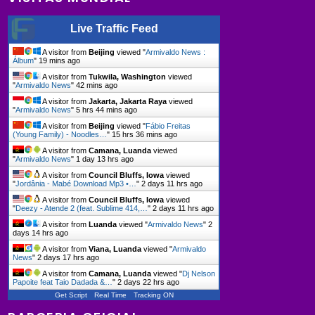
Live Traffic Feed
A visitor from
Beijing
viewed "
Armivaldo News :
Álbum
"
19 mins ago
A visitor from
Tukwila, Washington
viewed
"
Armivaldo News
"
42 mins ago
A visitor from
Jakarta, Jakarta Raya
viewed
"
Armivaldo News
"
5 hrs 44 mins ago
A visitor from
Beijing
viewed "
Fábio Freitas
(Young Family) - Noodles…
"
15 hrs 36 mins ago
A visitor from
Camana, Luanda
viewed
"
Armivaldo News
"
1 day 13 hrs ago
A visitor from
Council Bluffs, Iowa
viewed
"
Jordânia - Mabé Download Mp3 •…
"
2 days 11 hrs ago
A visitor from
Council Bluffs, Iowa
viewed
"
Deezy - Atende 2 (feat. Sublime 414,…
"
2 days 11 hrs ago
A visitor from
Luanda
viewed "
Armivaldo News
"
2
days 14 hrs ago
A visitor from
Viana, Luanda
viewed "
Armivaldo
News
"
2 days 17 hrs ago
A visitor from
Camana, Luanda
viewed "
Dj Nelson
Papoite feat Taio Dadada &…
"
2 days 22 hrs ago
Get Script
Real Time
Tracking ON