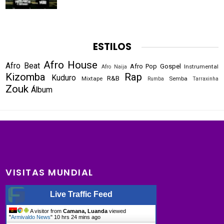
ESTILOS
Afro House
Afro Beat
Afro Pop
Gospel
Instrumental
Afro Naija
Kizomba
Rap
Kuduro
R&B
Mixtape
Semba
Rumba
Tarraxinha
Zouk
Álbum
VISITAS MUNDIAL
Live Traffic Feed
A visitor from
Camana, Luanda
viewed
"
Armivaldo News
"
10 hrs 24 mins ago