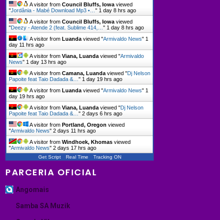
A visitor from
Council Bluffs, Iowa
viewed
"
Jordânia - Mabé Download Mp3 •…
"
1 day 8 hrs ago
A visitor from
Council Bluffs, Iowa
viewed
"
Deezy - Atende 2 (feat. Sublime 414,…
"
1 day 8 hrs ago
A visitor from
Luanda
viewed "
Armivaldo News
"
1
day 11 hrs ago
A visitor from
Viana, Luanda
viewed "
Armivaldo
News
"
1 day 13 hrs ago
A visitor from
Camana, Luanda
viewed "
Dj Nelson
Papoite feat Taio Dadada &…
"
1 day 19 hrs ago
A visitor from
Luanda
viewed "
Armivaldo News
"
1
day 19 hrs ago
A visitor from
Viana, Luanda
viewed "
Dj Nelson
Papoite feat Taio Dadada &…
"
2 days 6 hrs ago
A visitor from
Portland, Oregon
viewed
"
Armivaldo News
"
2 days 11 hrs ago
A visitor from
Windhoek, Khomas
viewed
"
Armivaldo News
"
2 days 17 hrs ago
Get Script
Real Time
Tracking ON
PARCERIA OFICIAL
Angomais
Samba SA Muzik