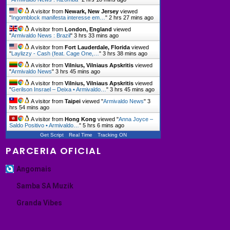
A visitor from
Newark, New Jersey
viewed
"
Ingomblock manifesta interesse em…
"
2 hrs 27 mins ago
A visitor from
London, England
viewed
"
Armivaldo News : Brazil
"
3 hrs 33 mins ago
A visitor from
Fort Lauderdale, Florida
viewed
"
Laylizzy - Cash (feat. Cage One,…
"
3 hrs 38 mins ago
A visitor from
Vilnius, Vilniaus Apskritis
viewed
"
Armivaldo News
"
3 hrs 45 mins ago
A visitor from
Vilnius, Vilniaus Apskritis
viewed
"
Gerilson Insrael – Deixa • Armivaldo…
"
3 hrs 45 mins ago
A visitor from
Taipei
viewed "
Armivaldo News
"
3
hrs 54 mins ago
A visitor from
Hong Kong
viewed "
Anna Joyce –
Saldo Positivo • Armivaldo…
"
5 hrs 6 mins ago
Get Script
Real Time
Tracking ON
PARCERIA OFICIAL
Angomais
Samba SA Muzik
Granda Vibes