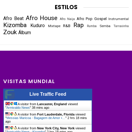
ESTILOS
Afro House
Afro Beat
Afro Pop
Gospel
Instrumental
Afro Naija
Kizomba
Rap
Kuduro
R&B
Mixtape
Semba
Rumba
Tarraxinha
Zouk
Álbum
VISITAS MUNDIAL
Live Traffic Feed
A visitor from
Lancaster, England
viewed
"
Armivaldo News
"
38 mins ago
A visitor from
Fort Lauderdale, Florida
viewed
"
Messias Maricoa - Bagagem de Amor •…
"
2 hrs 18 mins
ago
A visitor from
New York City, New York
viewed
"
Armivaldo News : Kizomba
"
2 hrs 18 mins ago