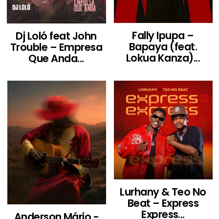
Fally Ipupa –
Dj Loló feat John
Bapaya (feat.
Trouble – Empresa
Lokua Kanza)...
Que Anda...
Lurhany & Teo No
Beat – Express
Express...
Anderson Mário -