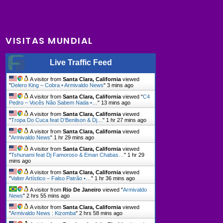
VISITAS MUNDIAL
Live Traffic Feed
A visitor from
Santa Clara, California
viewed
"
Delero King – Cobra • Armivaldo News
"
3 mins ago
A visitor from
Santa Clara, California
viewed "
C4
Pedro – Vocês Não Sabem Nada •…
"
13 mins ago
A visitor from
Santa Clara, California
viewed
"
Tropa Do Cuca feat D’Benilson & Dj…
"
1 hr 27 mins ago
A visitor from
Santa Clara, California
viewed
"
Armivaldo News
"
1 hr 29 mins ago
A visitor from
Santa Clara, California
viewed
"
Tshunami feat Dj Famoroso & Eman Chabas…
"
1 hr 29
mins ago
A visitor from
Santa Clara, California
viewed
"
Valter Artístico – Falso Patrão •…
"
1 hr 36 mins ago
A visitor from
Rio De Janeiro
viewed "
Armivaldo
News
"
2 hrs 55 mins ago
A visitor from
Santa Clara, California
viewed
"
Armivaldo News : Kizomba
"
2 hrs 58 mins ago