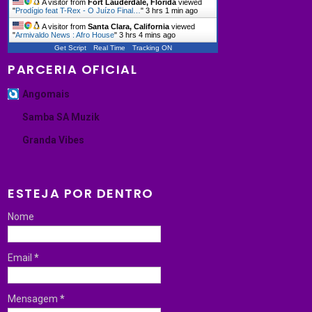
A visitor from
Fort Lauderdale, Florida
viewed
"
Prodígio feat T-Rex - O Juízo Final…
"
3 hrs 1 min ago
A visitor from
Santa Clara, California
viewed
"
Armivaldo News : Afro House
"
3 hrs 4 mins ago
Get Script
Real Time
Tracking ON
PARCERIA OFICIAL
Angomais
Samba SA Muzik
Granda Vibes
ESTEJA POR DENTRO
Nome
Email
*
Mensagem
*