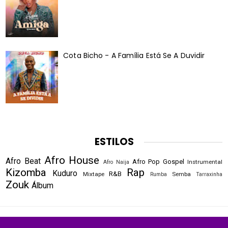
Cota Bicho - A Família Está Se A Duvidir
ESTILOS
Afro House
Afro Beat
Afro Pop
Gospel
Instrumental
Afro Naija
Kizomba
Rap
Kuduro
R&B
Mixtape
Semba
Rumba
Tarraxinha
Zouk
Álbum