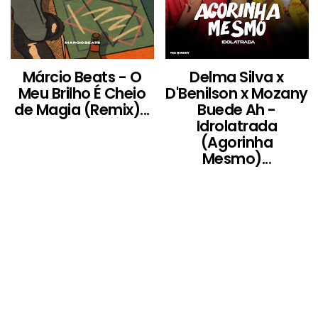
Márcio Beats - O
Delma Silva x
Meu Brilho É Cheio
D'Benilson x Mozany
de Magia (Remix)...
Buede Ah -
Idrolatrada
(Agorinha
Mesmo)...