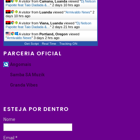
A visitor from
Camana, Luanda
viewed "
Dj Nelson
Papoite feat Taio Dadada &…
"
2 days 10 hrs ago
A visitor from
Luanda
viewed "
Armivaldo News
"
2
days 10 hrs ago
A visitor from
Viana, Luanda
viewed "
Dj Nelson
Papoite feat Taio Dadada &…
"
2 days 21 hrs ago
A visitor from
Portland, Oregon
viewed
"
Armivaldo News
"
3 days 2 hrs ago
Get Script
Real Time
Tracking ON
PARCERIA OFICIAL
Angomais
Samba SA Muzik
Granda Vibes
ESTEJA POR DENTRO
Nome
Email
*