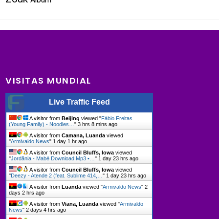
Álbum
VISITAS MUNDIAL
Live Traffic Feed
A visitor from
Beijing
viewed "
Fábio Freitas
(Young Family) - Noodles…
"
3 hrs 8 mins ago
A visitor from
Camana, Luanda
viewed
"
Armivaldo News
"
1 day 1 hr ago
A visitor from
Council Bluffs, Iowa
viewed
"
Jordânia - Mabé Download Mp3 •…
"
1 day 23 hrs ago
A visitor from
Council Bluffs, Iowa
viewed
"
Deezy - Atende 2 (feat. Sublime 414,…
"
1 day 23 hrs ago
A visitor from
Luanda
viewed "
Armivaldo News
"
2
days 2 hrs ago
A visitor from
Viana, Luanda
viewed "
Armivaldo
News
"
2 days 4 hrs ago