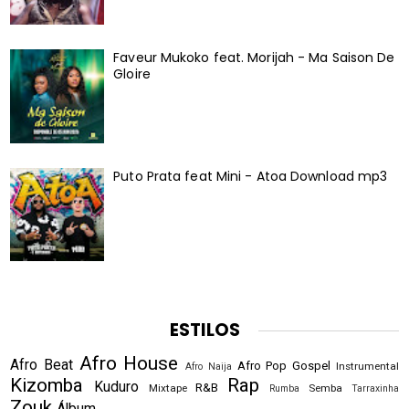
Faveur Mukoko feat. Morijah - Ma Saison De
Gloire
Puto Prata feat Mini - Atoa Download mp3
ESTILOS
Afro House
Afro Beat
Afro Pop
Gospel
Instrumental
Afro Naija
Kizomba
Rap
Kuduro
R&B
Mixtape
Semba
Rumba
Tarraxinha
Zouk