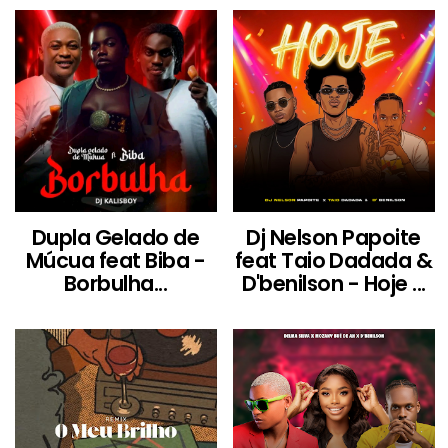
Dupla Gelado de
Dj Nelson Papoite
Múcua feat Biba -
feat Taio Dadada &
Borbulha...
D'benilson - Hoje ...