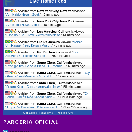
Live Traffic Feed
A visitor from
New York City, New York
viewed
"
Armivaldo News : Zouk
"
40 mins ago
A visitor from
New York City, New York
viewed
"
Armivaldo News : Álbum
"
40 mins ago
A visitor from
Los Angeles, California
viewed
"
Filho do Zua – Toye • Armivaldo News
"
41 mins ago
A visitor from
Rio De Janeiro
viewed "
A’Aires –
Um Rapper (feat. Kelson Most…
"
45 mins ago
A visitor from
Rio De Janeiro
viewed "
Icce
Struvura & Dj junior Scratch ,…
"
45 mins ago
A visitor from
Santa Clara, California
viewed
"
Prodígio feat Gson & Bispo - O Pecado…
"
50 mins ago
A visitor from
Santa Clara, California
viewed "
Jay
Oliver – Vem Relaxar • Armivaldo…
"
50 mins ago
A visitor from
Santa Clara, California
viewed
"
Delero King – Cobra • Armivaldo News
"
58 mins ago
A visitor from
Santa Clara, California
viewed "
C4
Pedro – Vocês Não Sabem Nada •…
"
1 hr 8 mins ago
A visitor from
Santa Clara, California
viewed
"
Tropa Do Cuca feat D’Benilson & Dj…
"
2 hrs 22 mins ago
Get Script
Real Time
Tracking ON
PARCERIA OFICIAL