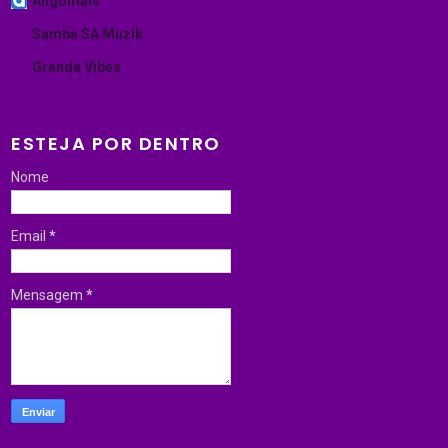
Angomais
Samba SA Muzik
Granda Vibes
ESTEJA POR DENTRO
Nome
Email
*
Mensagem
*