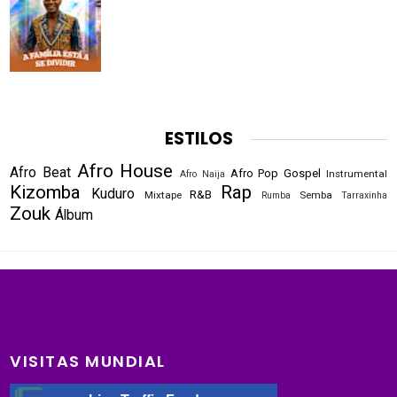
ESTILOS
Afro House
Afro Beat
Afro Pop
Gospel
Instrumental
Afro Naija
Kizomba
Rap
Kuduro
R&B
Mixtape
Semba
Rumba
Tarraxinha
Zouk
Álbum
VISITAS MUNDIAL