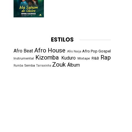
ESTILOS
Afro House
Afro Beat
Afro Pop
Gospel
Afro Naija
Kizomba
Rap
Kuduro
R&B
Instrumental
Mixtape
Zouk
Álbum
Semba
Rumba
Tarraxinha