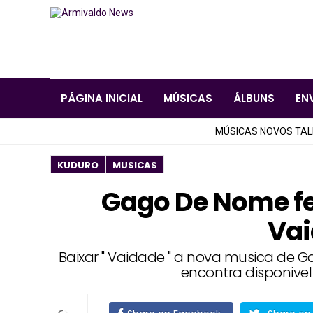
PÁGINA INICIAL
MÚSICAS
ÁLBUNS
EN
MÚSICAS NOVOS TA
KUDURO
MUSICAS
Gago De Nome f
Va
Baixar " Vaidade " a nova musica de 
encontra disponive