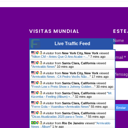
VISITAS MUNDIAL
ESTE
Nome
Live Traffic Feed
A visitor from
New York City, New York
viewed
"
Nilton CM – Antes Que O Ano Acabe –…
"
7 mins ago
Email
*
A visitor from
Santa Clara, California
viewed
"
Armivaldo News
"
10 mins ago
A visitor from
New York City, New York
viewed
Mensa
"
Armivaldo News : C4 Pedro Vocês Não…
"
17 mins ago
A visitor from
Santa Clara, California
viewed
"
Fresh Low x Preto Show x Johnny Golden…
"
30 mins ago
A visitor from
Santa Clara, California
viewed "
Mr.
Kizomba - Feeling (Álbum) •…
"
32 mins ago
A visitor from
Santa Clara, California
viewed
"
Ferre Gola – Vuandisa • Armivaldo News
"
55 mins ago
A visitor from
Santa Clara, California
viewed
"
Dicas Atualizadas 2025 para o Teste…
"
55 mins ago
A visitor from
Rio De Janeiro
viewed "
Armivaldo
News : Álbum
"
1 hr ago