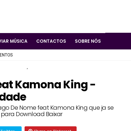
VIAR MÚSICA
CONTACTOS
SOBRE NÓS
LENTOS
,
eat Kamona King -
idade
Gago De Nome feat Kamona King que ja se
l para Download Baixar