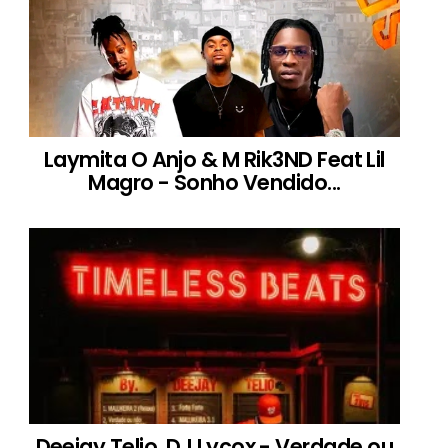
Laymita O Anjo & M Rik3ND Feat Lil
Magro - Sonho Vendido...
Deejay Telio, DJ Lycox - Verdade ou