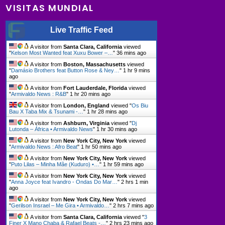
VISITAS MUNDIAL
Live Traffic Feed
A visitor from
Santa Clara, California
viewed
"
Kelson Most Wanted feat Xuxu Bower –…
"
36 mins ago
A visitor from
Boston, Massachusetts
viewed
"
Damásio Brothers feat Button Rose & Ney…
"
1 hr 9 mins
ago
A visitor from
Fort Lauderdale, Florida
viewed
"
Armivaldo News : R&B
"
1 hr 20 mins ago
A visitor from
London, England
viewed "
Os Biu
Bau X Taba Mix & Tsunami -…
"
1 hr 28 mins ago
A visitor from
Ashburn, Virginia
viewed "
Dj
Lutonda – África • Armivaldo News
"
1 hr 30 mins ago
A visitor from
New York City, New York
viewed
"
Armivaldo News : Afro Beat
"
1 hr 50 mins ago
A visitor from
New York City, New York
viewed
"
Puto Lilas – Minha Mãe (Kuduro) •…
"
1 hr 59 mins ago
A visitor from
New York City, New York
viewed
"
Anna Joyce feat Ivandro - Ondas Do Mar…
"
2 hrs 1 min
ago
A visitor from
New York City, New York
viewed
"
Gerilson Insrael – Me Gira • Armivaldo…
"
2 hrs 7 mins ago
A visitor from
Santa Clara, California
viewed "
3
Finer X Mano Chaba & Rafael Beats -…
"
2 hrs 23 mins ago