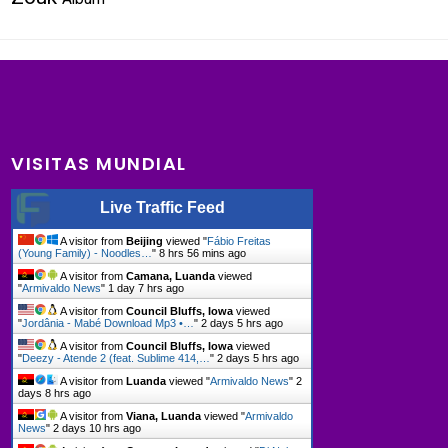
VISITAS MUNDIAL
Live Traffic Feed
A visitor from
Beijing
viewed "
Fábio Freitas
(Young Family) - Noodles…
"
8 hrs 56 mins ago
A visitor from
Camana, Luanda
viewed
"
Armivaldo News
"
1 day 7 hrs ago
A visitor from
Council Bluffs, Iowa
viewed
"
Jordânia - Mabé Download Mp3 •…
"
2 days 5 hrs ago
A visitor from
Council Bluffs, Iowa
viewed
"
Deezy - Atende 2 (feat. Sublime 414,…
"
2 days 5 hrs ago
A visitor from
Luanda
viewed "
Armivaldo News
"
2
days 8 hrs ago
A visitor from
Viana, Luanda
viewed "
Armivaldo
News
"
2 days 10 hrs ago