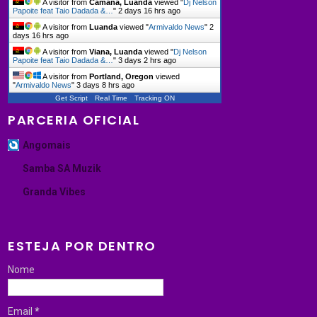
A visitor from
Camana, Luanda
viewed "
Dj Nelson
Papoite feat Taio Dadada &…
"
2 days 16 hrs ago
A visitor from
Luanda
viewed "
Armivaldo News
"
2
days 16 hrs ago
A visitor from
Viana, Luanda
viewed "
Dj Nelson
Papoite feat Taio Dadada &…
"
3 days 2 hrs ago
A visitor from
Portland, Oregon
viewed
"
Armivaldo News
"
3 days 8 hrs ago
Get Script
Real Time
Tracking ON
PARCERIA OFICIAL
Angomais
Samba SA Muzik
Granda Vibes
ESTEJA POR DENTRO
Nome
Email
*