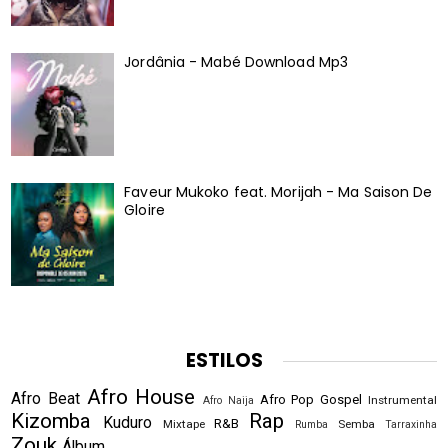
Jordânia - Mabé Download Mp3
Faveur Mukoko feat. Morijah - Ma Saison De
Gloire
ESTILOS
Afro House
Afro Beat
Afro Pop
Gospel
Instrumental
Afro Naija
Kizomba
Rap
Kuduro
R&B
Mixtape
Semba
Rumba
Tarraxinha
Zouk
Álbum