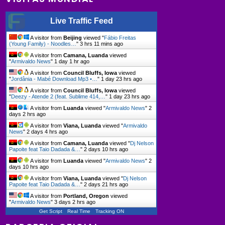
Live Traffic Feed
A visitor from
Beijing
viewed "
Fábio Freitas
(Young Family) - Noodles…
"
3 hrs 11 mins ago
A visitor from
Camana, Luanda
viewed
"
Armivaldo News
"
1 day 1 hr ago
A visitor from
Council Bluffs, Iowa
viewed
"
Jordânia - Mabé Download Mp3 •…
"
1 day 23 hrs ago
A visitor from
Council Bluffs, Iowa
viewed
"
Deezy - Atende 2 (feat. Sublime 414,…
"
1 day 23 hrs ago
A visitor from
Luanda
viewed "
Armivaldo News
"
2
days 2 hrs ago
A visitor from
Viana, Luanda
viewed "
Armivaldo
News
"
2 days 4 hrs ago
A visitor from
Camana, Luanda
viewed "
Dj Nelson
Papoite feat Taio Dadada &…
"
2 days 10 hrs ago
A visitor from
Luanda
viewed "
Armivaldo News
"
2
days 10 hrs ago
A visitor from
Viana, Luanda
viewed "
Dj Nelson
Papoite feat Taio Dadada &…
"
2 days 21 hrs ago
A visitor from
Portland, Oregon
viewed
"
Armivaldo News
"
3 days 2 hrs ago
Get Script
Real Time
Tracking ON