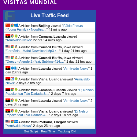
VISITAS MUNDIAL
Live Traffic Feed
A visitor from
Beijing
viewed "
Fábio Freitas
(Young Family) - Noodles…
"
41 mins ago
A visitor from
Camana, Luanda
viewed
"
Armivaldo News
"
22 hrs 54 mins ago
A visitor from
Council Bluffs, Iowa
viewed
"
Jordânia - Mabé Download Mp3 •…
"
1 day 21 hrs ago
A visitor from
Council Bluffs, Iowa
viewed
"
Deezy - Atende 2 (feat. Sublime 414,…
"
1 day 21 hrs ago
A visitor from
Luanda
viewed "
Armivaldo News
"
1
day 23 hrs ago
A visitor from
Viana, Luanda
viewed "
Armivaldo
News
"
2 days 2 hrs ago
A visitor from
Camana, Luanda
viewed "
Dj Nelson
Papoite feat Taio Dadada &…
"
2 days 7 hrs ago
A visitor from
Luanda
viewed "
Armivaldo News
"
2
days 8 hrs ago
A visitor from
Viana, Luanda
viewed "
Dj Nelson
Papoite feat Taio Dadada &…
"
2 days 18 hrs ago
A visitor from
Portland, Oregon
viewed
"
Armivaldo News
"
2 days 23 hrs ago
Get Script
Real Time
Tracking ON