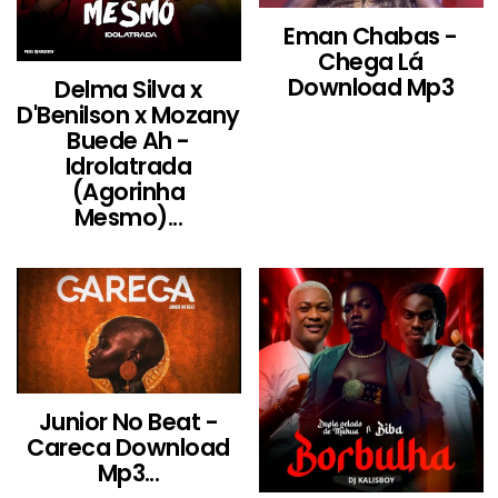
Eman Chabas -
Chega Lá
Download Mp3
Delma Silva x
D'Benilson x Mozany
Buede Ah -
Idrolatrada
(Agorinha
Mesmo)...
Junior No Beat -
Careca Download
Mp3...