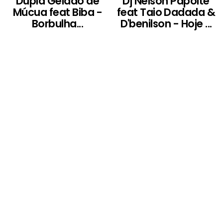
Dupla Gelado de
Dj Nelson Papoite
Múcua feat Biba -
feat Taio Dadada &
Borbulha...
D'benilson - Hoje ...