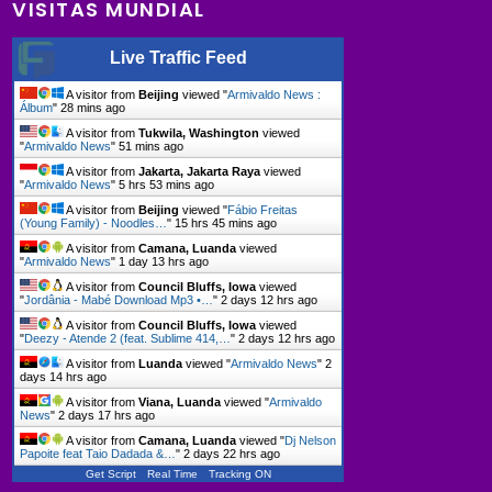
VISITAS MUNDIAL
Live Traffic Feed
A visitor from
Beijing
viewed "
Armivaldo News :
Álbum
"
28 mins ago
A visitor from
Tukwila, Washington
viewed
"
Armivaldo News
"
51 mins ago
A visitor from
Jakarta, Jakarta Raya
viewed
"
Armivaldo News
"
5 hrs 53 mins ago
A visitor from
Beijing
viewed "
Fábio Freitas
(Young Family) - Noodles…
"
15 hrs 45 mins ago
A visitor from
Camana, Luanda
viewed
"
Armivaldo News
"
1 day 13 hrs ago
A visitor from
Council Bluffs, Iowa
viewed
"
Jordânia - Mabé Download Mp3 •…
"
2 days 12 hrs ago
A visitor from
Council Bluffs, Iowa
viewed
"
Deezy - Atende 2 (feat. Sublime 414,…
"
2 days 12 hrs ago
A visitor from
Luanda
viewed "
Armivaldo News
"
2
days 14 hrs ago
A visitor from
Viana, Luanda
viewed "
Armivaldo
News
"
2 days 17 hrs ago
A visitor from
Camana, Luanda
viewed "
Dj Nelson
Papoite feat Taio Dadada &…
"
2 days 22 hrs ago
Get Script
Real Time
Tracking ON