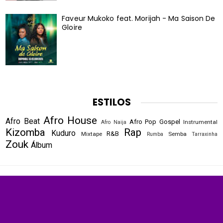
Faveur Mukoko feat. Morijah - Ma Saison De
Gloire
ESTILOS
Afro House
Afro Beat
Afro Pop
Gospel
Instrumental
Afro Naija
Kizomba
Rap
Kuduro
R&B
Mixtape
Semba
Rumba
Tarraxinha
Zouk
Álbum