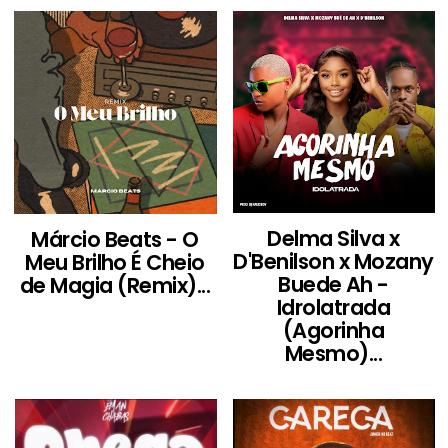
Delma Silva x
Márcio Beats - O
D'Benilson x Mozany
Meu Brilho É Cheio
Buede Ah -
de Magia (Remix)...
Idrolatrada
(Agorinha
Mesmo)...