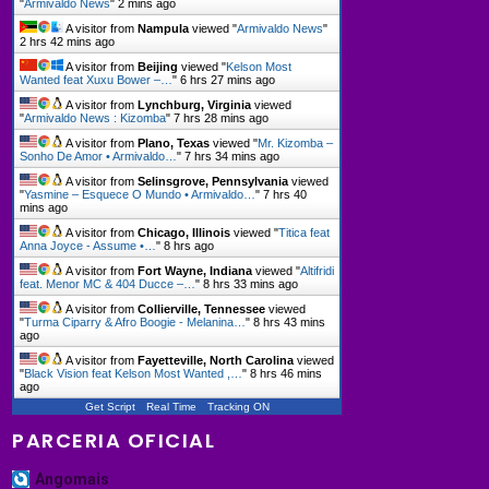
"
Armivaldo News
"
2 mins ago
A visitor from
Nampula
viewed "
Armivaldo News
"
2 hrs 42 mins ago
A visitor from
Beijing
viewed "
Kelson Most
Wanted feat Xuxu Bower –…
"
6 hrs 27 mins ago
A visitor from
Lynchburg, Virginia
viewed
"
Armivaldo News : Kizomba
"
7 hrs 28 mins ago
A visitor from
Plano, Texas
viewed "
Mr. Kizomba –
Sonho De Amor • Armivaldo…
"
7 hrs 34 mins ago
A visitor from
Selinsgrove, Pennsylvania
viewed
"
Yasmine – Esquece O Mundo • Armivaldo…
"
7 hrs 40
mins ago
A visitor from
Chicago, Illinois
viewed "
Titica feat
Anna Joyce - Assume •…
"
8 hrs ago
A visitor from
Fort Wayne, Indiana
viewed "
Altifridi
feat. Menor MC & 404 Ducce –…
"
8 hrs 33 mins ago
A visitor from
Collierville, Tennessee
viewed
"
Turma Ciparry & Afro Boogie - Melanina…
"
8 hrs 43 mins
ago
A visitor from
Fayetteville, North Carolina
viewed
"
Black Vision feat Kelson Most Wanted ,…
"
8 hrs 46 mins
ago
Get Script
Real Time
Tracking ON
PARCERIA OFICIAL
Angomais