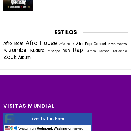
ESTILOS
Afro House
Afro Beat
Afro Pop
Gospel
Instrumental
Afro Naija
Kizomba
Rap
Kuduro
R&B
Mixtape
Semba
Rumba
Tarraxinha
Zouk
Álbum
VISITAS MUNDIAL
Live Traffic Feed
A visitor from
Redmond, Washington
viewed