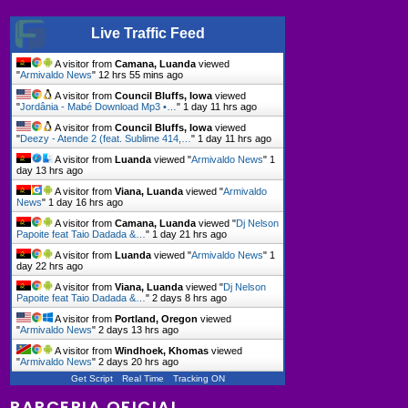
Live Traffic Feed
A visitor from
Camana, Luanda
viewed
"
Armivaldo News
"
12 hrs 55 mins ago
A visitor from
Council Bluffs, Iowa
viewed
"
Jordânia - Mabé Download Mp3 •…
"
1 day 11 hrs ago
A visitor from
Council Bluffs, Iowa
viewed
"
Deezy - Atende 2 (feat. Sublime 414,…
"
1 day 11 hrs ago
A visitor from
Luanda
viewed "
Armivaldo News
"
1
day 13 hrs ago
A visitor from
Viana, Luanda
viewed "
Armivaldo
News
"
1 day 16 hrs ago
A visitor from
Camana, Luanda
viewed "
Dj Nelson
Papoite feat Taio Dadada &…
"
1 day 21 hrs ago
A visitor from
Luanda
viewed "
Armivaldo News
"
1
day 22 hrs ago
A visitor from
Viana, Luanda
viewed "
Dj Nelson
Papoite feat Taio Dadada &…
"
2 days 8 hrs ago
A visitor from
Portland, Oregon
viewed
"
Armivaldo News
"
2 days 13 hrs ago
A visitor from
Windhoek, Khomas
viewed
"
Armivaldo News
"
2 days 20 hrs ago
Get Script
Real Time
Tracking ON
PARCERIA OFICIAL