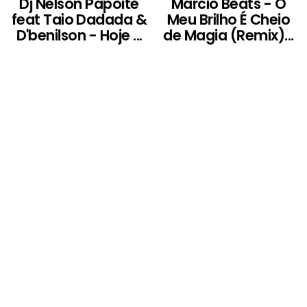
Dj Nelson Papoite
Márcio Beats - O
feat Taio Dadada &
Meu Brilho É Cheio
D'benilson - Hoje ...
de Magia (Remix)...