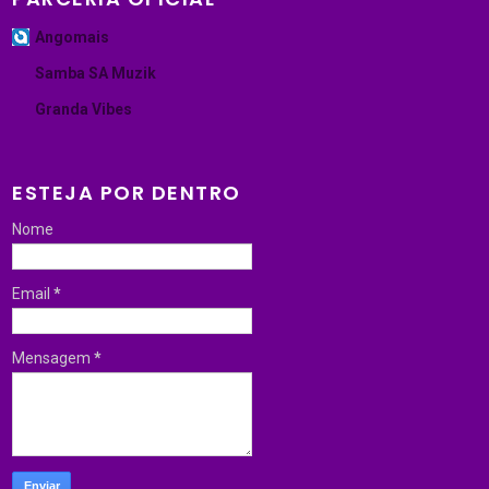
Angomais
Samba SA Muzik
Granda Vibes
ESTEJA POR DENTRO
Nome
Email
*
Mensagem
*