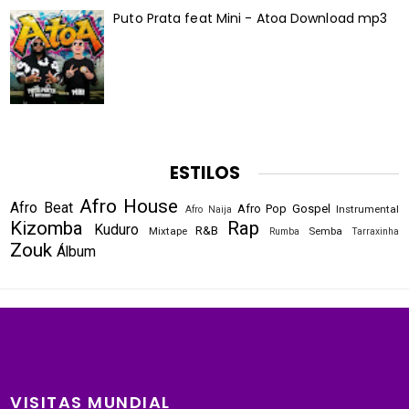
Puto Prata feat Mini - Atoa Download mp3
ESTILOS
Afro House
Afro Beat
Afro Pop
Gospel
Instrumental
Afro Naija
Kizomba
Rap
Kuduro
R&B
Mixtape
Semba
Rumba
Tarraxinha
Zouk
Álbum
VISITAS MUNDIAL