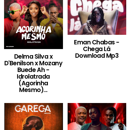
Eman Chabas -
Chega Lá
Download Mp3
Delma Silva x
D'Benilson x Mozany
Buede Ah -
Idrolatrada
(Agorinha
Mesmo)...