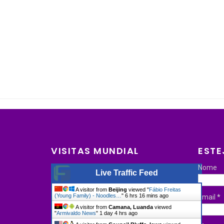
VISITAS MUNDIAL
ESTE
Nome
Live Traffic Feed
A visitor from
Beijing
viewed "
Fábio Freitas
(Young Family) - Noodles…
"
6 hrs 16 mins ago
Email
*
A visitor from
Camana, Luanda
viewed
"
Armivaldo News
"
1 day 4 hrs ago