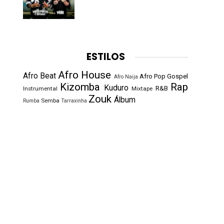
ESTILOS
Afro House
Afro Beat
Afro Pop
Gospel
Afro Naija
Kizomba
Rap
Kuduro
R&B
Instrumental
Mixtape
Zouk
Álbum
Semba
Rumba
Tarraxinha