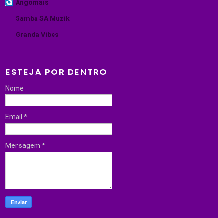
Angomais
Samba SA Muzik
Granda Vibes
ESTEJA POR DENTRO
Nome
Email
*
Mensagem
*