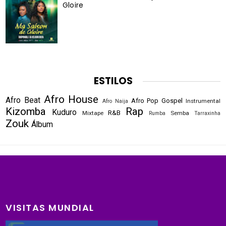
Gloire
ESTILOS
Afro House
Afro Beat
Afro Pop
Gospel
Instrumental
Afro Naija
Kizomba
Rap
Kuduro
R&B
Mixtape
Semba
Rumba
Tarraxinha
Zouk
Álbum
VISITAS MUNDIAL