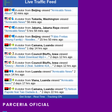
Live Traffic Feed
A visitor from
Beijing
viewed "
Armivaldo News :
Álbum
"
32 mins ago
A visitor from
Tukwila, Washington
viewed
"
Armivaldo News
"
56 mins ago
A visitor from
Jakarta, Jakarta Raya
viewed
"
Armivaldo News
"
5 hrs 58 mins ago
A visitor from
Beijing
viewed "
Fábio Freitas
(Young Family) - Noodles…
"
15 hrs 50 mins ago
A visitor from
Camana, Luanda
viewed
"
Armivaldo News
"
1 day 14 hrs ago
A visitor from
Council Bluffs, Iowa
viewed
"
Jordânia - Mabé Download Mp3 •…
"
2 days 12 hrs ago
A visitor from
Council Bluffs, Iowa
viewed
"
Deezy - Atende 2 (feat. Sublime 414,…
"
2 days 12 hrs ago
A visitor from
Luanda
viewed "
Armivaldo News
"
2
days 14 hrs ago
A visitor from
Viana, Luanda
viewed "
Armivaldo
News
"
2 days 17 hrs ago
A visitor from
Camana, Luanda
viewed "
Dj Nelson
Papoite feat Taio Dadada &…
"
2 days 22 hrs ago
Get Script
Real Time
Tracking ON
PARCERIA OFICIAL