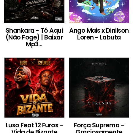
Shankara - Tó Aqui
Ango Mais x Dinilson
(Não Foge) | Baixar
Loren - Labuta
Mp3...
Luso Feat 12 Furos -
Força Suprema -
Vida de Bizante
Graciosamente