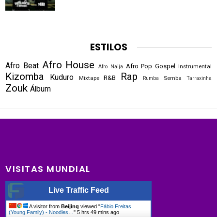
ESTILOS
Afro House
Afro Beat
Afro Pop
Gospel
Instrumental
Afro Naija
Kizomba
Rap
Kuduro
R&B
Mixtape
Semba
Rumba
Tarraxinha
Zouk
Álbum
VISITAS MUNDIAL
Live Traffic Feed
A visitor from
Beijing
viewed "
Fábio Freitas
(Young Family) - Noodles…
"
5 hrs 49 mins ago