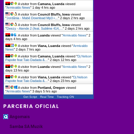
A visitor from
Camana, Luanda
viewed
"
Armivaldo News
"
1 day 4 hrs ago
A visitor from
Council Bluffs, Iowa
viewed
"
Jordânia - Mabé Download Mp3 •…
"
2 days 2 hrs ago
A visitor from
Council Bluffs, Iowa
viewed
"
Deezy - Atende 2 (feat. Sublime 414,…
"
2 days 2 hrs ago
A visitor from
Luanda
viewed "
Armivaldo News
"
2
days 4 hrs ago
A visitor from
Viana, Luanda
viewed "
Armivaldo
News
"
2 days 7 hrs ago
A visitor from
Camana, Luanda
viewed "
Dj Nelson
Papoite feat Taio Dadada &…
"
2 days 12 hrs ago
A visitor from
Luanda
viewed "
Armivaldo News
"
2
days 13 hrs ago
A visitor from
Viana, Luanda
viewed "
Dj Nelson
Papoite feat Taio Dadada &…
"
2 days 23 hrs ago
A visitor from
Portland, Oregon
viewed
"
Armivaldo News
"
3 days 5 hrs ago
Get Script
Real Time
Tracking ON
PARCERIA OFICIAL
Angomais
Samba SA Muzik