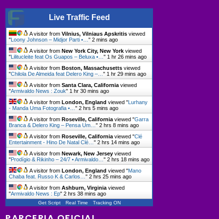
Live Traffic Feed
A visitor from
Vilnius, Vilniaus Apskritis
viewed
"
Loony Johnson – Midjor Parti •…
"
2 mins ago
A visitor from
New York City, New York
viewed
"
Lilitucleite feat Os Guapos – Beluxa •…
"
1 hr 26 mins ago
A visitor from
Boston, Massachusetts
viewed
"
Chilola De Almeida feat Delero King –…
"
1 hr 29 mins ago
A visitor from
Santa Clara, California
viewed
"
Armivaldo News : Zouk
"
1 hr 30 mins ago
A visitor from
London, England
viewed "
Lurhany
- Manda Uma Fotografia •…
"
2 hrs 5 mins ago
A visitor from
Roseville, California
viewed "
Garra
Branca & Delero King – Pensa Um…
"
2 hrs 8 mins ago
A visitor from
Roseville, California
viewed "
Clé
Entertainment - Hino De Natal Clé…
"
2 hrs 14 mins ago
A visitor from
Newark, New Jersey
viewed
"
Prodígio & Rikinho – 24/7 • Armivaldo…
"
2 hrs 18 mins ago
A visitor from
London, England
viewed "
Mano
Chaba feat. Russo K & Carlos…
"
2 hrs 25 mins ago
A visitor from
Ashburn, Virginia
viewed
"
Armivaldo News : Ep
"
2 hrs 38 mins ago
Get Script
Real Time
Tracking ON
PARCERIA OFICIAL