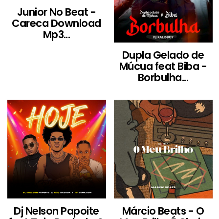
Junior No Beat -
Careca Download
Mp3...
Dupla Gelado de
Múcua feat Biba -
Borbulha...
Dj Nelson Papoite
Márcio Beats - O