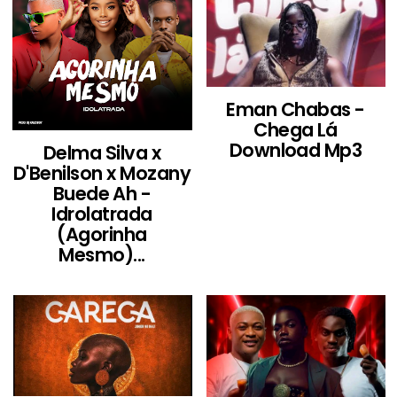
Eman Chabas -
Chega Lá
Download Mp3
Delma Silva x
D'Benilson x Mozany
Buede Ah -
Idrolatrada
(Agorinha
Mesmo)...