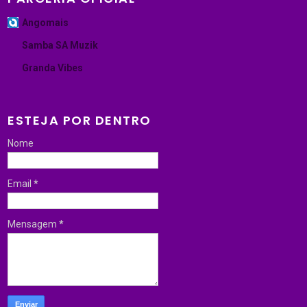
Angomais
Samba SA Muzik
Granda Vibes
ESTEJA POR DENTRO
Nome
Email
*
Mensagem
*