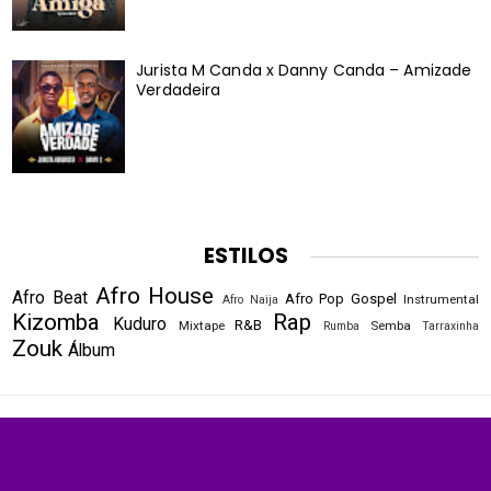
Jurista M Canda x Danny Canda – Amizade
Verdadeira
ESTILOS
Afro House
Afro Beat
Afro Pop
Gospel
Instrumental
Afro Naija
Kizomba
Rap
Kuduro
R&B
Mixtape
Semba
Rumba
Tarraxinha
Zouk
Álbum