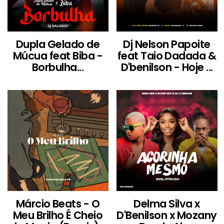
Dupla Gelado de
Dj Nelson Papoite
Múcua feat Biba -
feat Taio Dadada &
Borbulha...
D'benilson - Hoje ...
Márcio Beats - O
Delma Silva x
Meu Brilho É Cheio
D'Benilson x Mozany