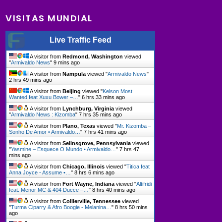
VISITAS MUNDIAL
Live Traffic Feed
A visitor from
Redmond, Washington
viewed
"
Armivaldo News
"
9 mins ago
A visitor from
Nampula
viewed "
Armivaldo News
"
2 hrs 49 mins ago
A visitor from
Beijing
viewed "
Kelson Most
Wanted feat Xuxu Bower –…
"
6 hrs 33 mins ago
A visitor from
Lynchburg, Virginia
viewed
"
Armivaldo News : Kizomba
"
7 hrs 35 mins ago
A visitor from
Plano, Texas
viewed "
Mr. Kizomba –
Sonho De Amor • Armivaldo…
"
7 hrs 41 mins ago
A visitor from
Selinsgrove, Pennsylvania
viewed
"
Yasmine – Esquece O Mundo • Armivaldo…
"
7 hrs 47
mins ago
A visitor from
Chicago, Illinois
viewed "
Titica feat
Anna Joyce - Assume •…
"
8 hrs 6 mins ago
A visitor from
Fort Wayne, Indiana
viewed "
Altifridi
feat. Menor MC & 404 Ducce –…
"
8 hrs 40 mins ago
A visitor from
Collierville, Tennessee
viewed
"
Turma Ciparry & Afro Boogie - Melanina…
"
8 hrs 50 mins
ago