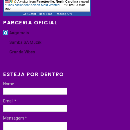
A visitor from
Fayetteville, North Carolina
viewed
"
Black Vision feat Kelson Most Wanted ,…
"
8 hrs 53 mins
ago
Get Script
Real Time
Tracking ON
PARCERIA OFICIAL
Angomais
Samba SA Muzik
Granda Vibes
ESTEJA POR DENTRO
Nome
Email
*
Mensagem
*