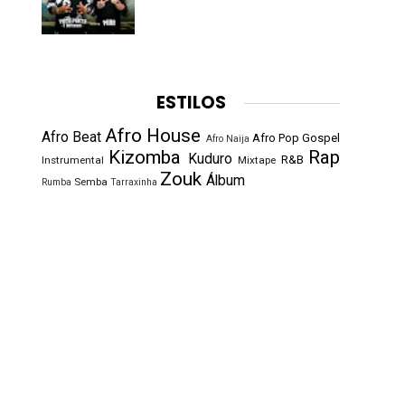
ESTILOS
Afro House
Afro Beat
Afro Pop
Gospel
Afro Naija
Kizomba
Rap
Kuduro
R&B
Instrumental
Mixtape
Zouk
Álbum
Semba
Rumba
Tarraxinha