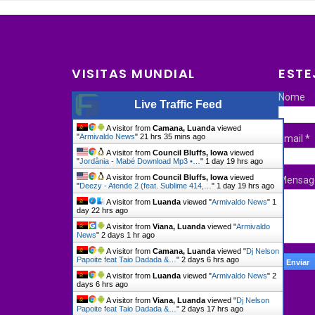
VISITAS MUNDIAL
ESTE
Nome
Live Traffic Feed
A visitor from
Camana, Luanda
viewed
"
Armivaldo News
"
21 hrs 35 mins ago
Email
*
A visitor from
Council Bluffs, Iowa
viewed
"
Jordânia - Mabé Download Mp3 •…
"
1 day 19 hrs ago
A visitor from
Council Bluffs, Iowa
viewed
Mensa
"
Deezy - Atende 2 (feat. Sublime 414,…
"
1 day 19 hrs ago
A visitor from
Luanda
viewed "
Armivaldo News
"
1
day 22 hrs ago
A visitor from
Viana, Luanda
viewed "
Armivaldo
News
"
2 days 1 hr ago
A visitor from
Camana, Luanda
viewed "
Dj Nelson
Papoite feat Taio Dadada &…
"
2 days 6 hrs ago
A visitor from
Luanda
viewed "
Armivaldo News
"
2
days 6 hrs ago
A visitor from
Viana, Luanda
viewed "
Dj Nelson
Papoite feat Taio Dadada &…
"
2 days 17 hrs ago