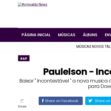
PÁGINA INICIAL
MÚSICAS
ÁLBUNS
EN
MÚSICAS NOVOS TA
RAP
Paulelson - In
Baixar " Incontestável " a nova musica 
para Dow
Share on Facebook
Share on 