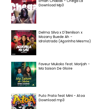
Eman Chabas - Chega Lá
Download Mp3
Delma Silva x D'Benilson x
Mozany Buede Ah -
Idrolatrada (Agorinha Mesmo)
Faveur Mukoko feat. Morijah -
Ma Saison De Gloire
Puto Prata feat Mini - Atoa
Download mp3