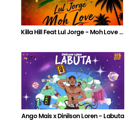
Killa Hill Feat Lul Jorge - Moh Love ...
Ango Mais x Dinilson Loren - Labuta